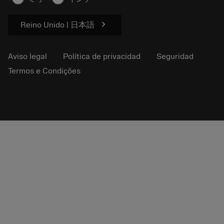
Para prensas
chevron_right
Reino Unido | 日本語
Aviso legal
Política de privacidad
Seguridad
Termos e Condições