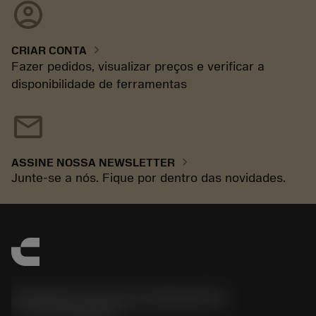
account_circle
chevron_right
CRIAR CONTA
Fazer pedidos, visualizar preços e verificar a
disponibilidade de ferramentas
mail
chevron_right
ASSINE NOSSA NEWSLETTER
Junte-se a nós. Fique por dentro das novidades.
Sandvik Coromant do Brasil S.A
phone