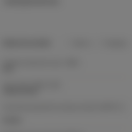
Ilustrações técnicas
Dados do produto
Métrico
Polegadas
Código do material do corpo
(BMC)
Aços
Type of head
(HEAD_TYPE)
cylindrical head
Característica geométrica da peça acionada
(KGRPTP_1)
hexagon