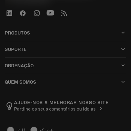
+551146803536
keyboard_arrow_down
PRODUTOS
Todas las herramientas
keyboard_arrow_down
SUPORTE
Todo el software
Servicio de atención al cliente
Reciclaje
keyboard_arrow_down
ORDENAÇÃO
Distribuidores y especialistas
Reacondicionamiento
Cómo comprar
Guías y tutoriales
Tailor Made
keyboard_arrow_down
QUEM SOMOS
Orden
Calculadoras y apps
Acerca de Sandvik Coromant
Volver
Catálogos y manuales
Manufacturing wellness
Rastrear su pedido
AJUDE-NOS A MELHORAR NOSSO SITE
emoji_objects
chevron_right
Partilhe os seus comentários ou ideias
Carrera
Solicitar un presupuesto
Negocio sostenible
Artículos
ミリ
インチ