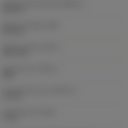
Tamanho da peça acionada
(KGRPS_1)
HEX 5/16"
Diâmetro da cabeça
(HDD)
30,16 mm
Diâmetro da rosca
(TDZ_2)
UNF 1/2-20
Versão da rosca
(THDH_2)
Right
Comprimento da rosca
(THLGTH_2)
17,5 mm
Comprimento total
(OAL)
27 mm