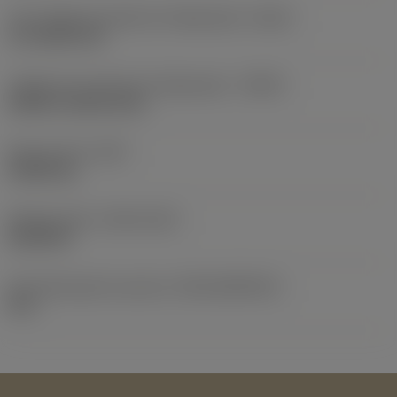
Tipo código de saída de refrigeração
(CXSC)
no coolant exit
Código de entrada de refrigeração
(CNSC)
without coolant entry
Peso do item
(WT)
0,0065 kg
Release date
(ValFrom20)
26/02/96
ID de liberação do pacote
(RELEASEPACK)
96.1