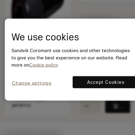
Disponível em
uma semana
We use cookies
Quantidade do pacote:
Sandvik Coromant use cookies and other technologies
1
to give you the best experience on our website. Read
ISO: 5512 065-08
more on
Cookie policy
Id do material:
5763018
EAN: 10475765
Accept Cookies
Change settings
ANSI: 5512 065-08
Representação
remove
add
genérica
shopping_cart
Adicio