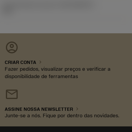
ID de liberação do pacote
(RELEASEPACK)
93.3
account_circle
chevron_right
CRIAR CONTA
Fazer pedidos, visualizar preços e verificar a
disponibilidade de ferramentas
mail
chevron_right
ASSINE NOSSA NEWSLETTER
Junte-se a nós. Fique por dentro das novidades.