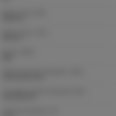
Balanço mínimo
(OHN)
38,862 mm
Balanço máximo
(OHX)
152,4 mm
Sentido
(HAND)
Right
Código de entrada de refrigeração
(CNSC)
axial concentric entry
Tipo código de saída de refrigeração
(CXSC)
axial inclined exit
Pressão de refrigeração
(CP)