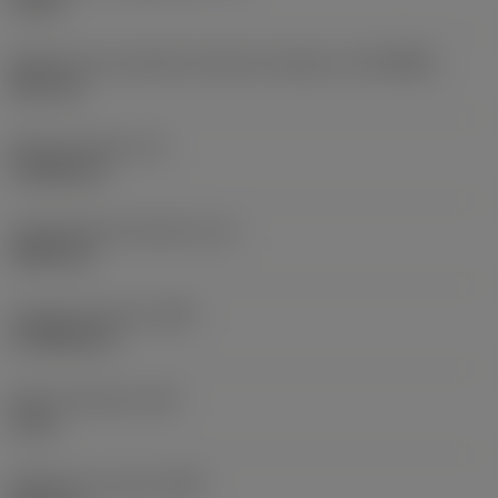
10 bar
Diâmetro de conexão do lado da máquina
(DCONMS)
38,1 mm
Altura da haste
(H)
37,084 mm
Comprimento funcional
(LF)
304,8 mm
Largura funcional
(WF)
27,9908 mm
Altura funcional
(HF)
0 mm
Diâmetro do corpo
(BD)