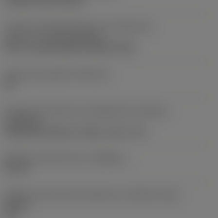
clamp on top of insert
Parte2 dos identificadores da interface da
pastilha
(CUTINT_MASTER)
Q-Cut -size 60 (N151.3-800-60-4G)
Assento da pastilha
(SSC_M)
60
Direção da interface de adaptação da máquina
(ADINTMS)
Cylindrical shank w/ 3 flats -inch: 1 1/2
Diâmetro mínimo do furo
(DMIN_1)
50 mm
Ângulo do corpo da ferramenta em relação à peça
(BAWS)
90 °