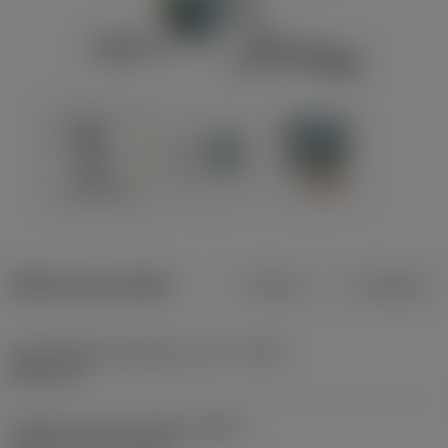
Dados do produto
Métrico
Polegadas
Profundidade máxima de corte
(CDX)
8,001 mm
Código do tipo de fixação
(MTP)