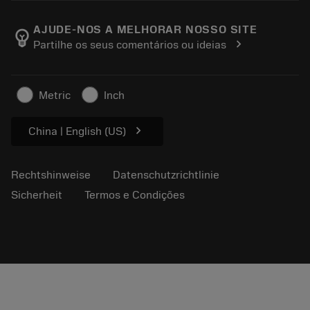
Über Sandvik Coromant
Rückgabe
Kataloge und Handbücher
Manufacturing Wellness
Verfolgen Sie Ihre Bestellung
AJUDE-NOS A MELHORAR NOSSO SITE
emoji_objects
chevron_right
Partilhe os seus comentários ou ideias
Karriere
Ein Angebot erstellen
Nachhaltiges Unternehmen
Artikel
Metric
Inch
Für die Presse
chevron_right
China | English (US)
Rechtshinweise
Datenschutzrichtlinie
Sicherheit
Termos e Condições