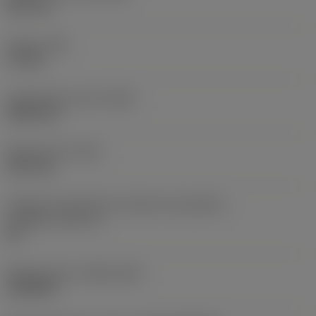
38,1 mm
Torque
(TQ)
3,7 Nm
Comprimento total
(OAL)
304,8 mm
Peso do item
(WT)
2,557 kg
Código do tamanho do assento da pastilha -
polegada
(SSC_N)
60
Release date
(ValFrom20)
16/08/93