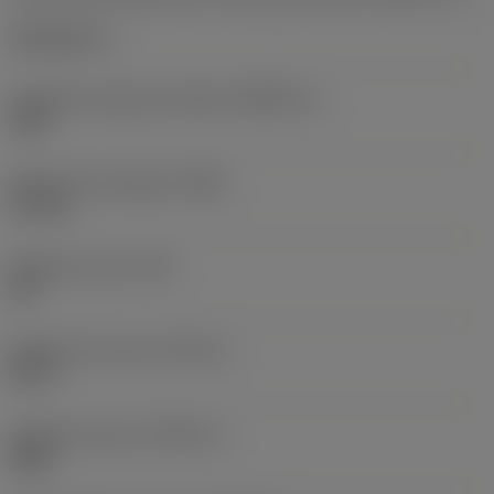
Tork plus (+)
Tamanho da peça acionada
(KGRPS_1)
15IP
Diâmetro da cabeça
(HDD)
4,9 mm
Ângulo do cone
(TA)
60 °
Diâmetro da rosca
(TDZ_2)
M 3.5
Versão da rosca
(THDH_2)
Right