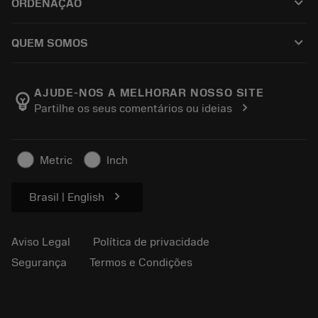
keyboard_arrow_down
ORDENAÇÃO
Distribuidores e especialistas
Recondicionamento
Como comprar
Guias e tutoriais
Tailor Made
keyboard_arrow_down
QUEM SOMOS
Pedido
Calculadoras e aplicativos
Sobre a Sandvik Coromant
Voltar
Catálogos e manuais
Manufacturing Wellness
Rastreie seu pedido
AJUDE-NOS A MELHORAR NOSSO SITE
emoji_objects
chevron_right
Partilhe os seus comentários ou ideias
Carreira
Faça uma cotação
Negócios sustentáveis
Artigos
Metric
Inch
Para a prensa
chevron_right
Brasil | English
Aviso Legal
Política de privacidade
Segurança
Termos e Condições