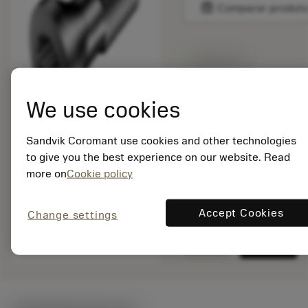
balance
Comparar produt
Disponível
We use cookies
Quantidade do pacote:
1
ISO: 5513 020-32
Sandvik Coromant use cookies and other technologies
Id do material:
to give you the best experience on our website. Read
5763145
more on
Cookie policy
EAN: 10731442
ANSI: 5513 020-32
Accept Cookies
Change settings
Representação
remove
add
genérica
shopping_cart
Adicio