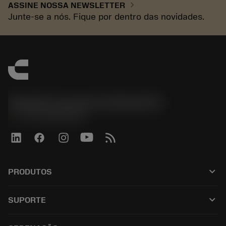
chevron_right
ASSINE NOSSA NEWSLETTER
Junte-se a nós. Fique por dentro das novidades.
Sandvik Coromant do Brasil S.A
phone
+551146803536
keyboard_arrow_down
PRODUTOS
Todas as ferramentas
keyboard_arrow_down
SUPORTE
Todos os softwares
Atendimento ao cliente
Reciclagem