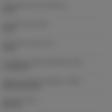
Comprimento da rosca
(THLGTH_2)
6,2 mm
Comprimento total
(OAL)
10 mm
Comprimento do corpo
(LB)
3,8 mm
Tipo código de saída de refrigeração
(CXSC)
no coolant exit
Código de entrada de refrigeração
(CNSC)
without coolant entry
Peso do item
(WT)
0,0007 kg