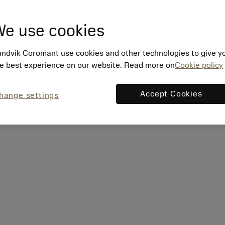
e use cookies
ndvik Coromant use cookies and other technologies to give y
e best experience on our website. Read more on
Cookie policy
Accept Cookies
hange settings