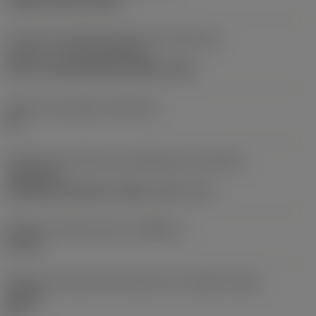
clamp on top of insert
Parte2 dos identificadores da interface da
pastilha
(CUTINT_MASTER)
Q-Cut -size 60 (N151.3-800-60-4G)
Assento da pastilha
(SSC_M)
60
Direção da interface de adaptação da máquina
(ADINTMS)
Cylindrical shank w/ 3 flats -inch: 1 1/2
Diâmetro mínimo do furo
(DMIN_1)
50 mm
Ângulo do corpo da ferramenta em relação à peça
(BAWS)
90 °