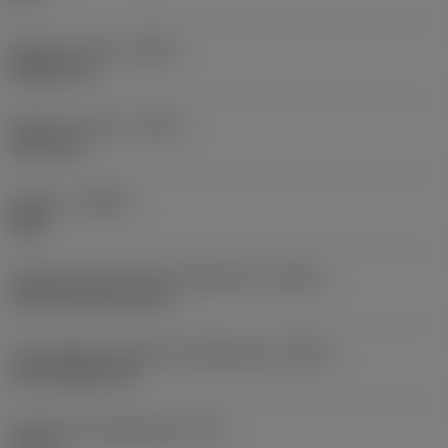
Balanço mínimo
(OHN)
38,862 mm
Balanço máximo
(OHX)
152,4 mm
Sentido
(HAND)
Right
Código de entrada de refrigeração
(CNSC)
axial concentric entry
Tipo código de saída de refrigeração
(CXSC)
axial inclined exit
Pressão de refrigeração
(CP)