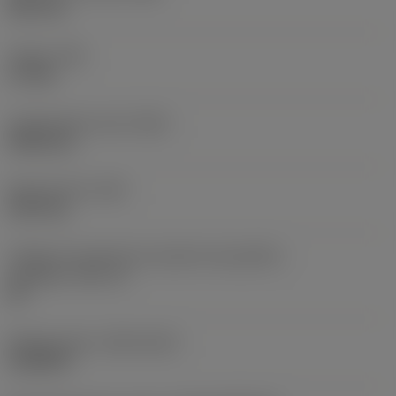
38,1 mm
Torque
(TQ)
3,7 Nm
Comprimento total
(OAL)
304,8 mm
Peso do item
(WT)
2,557 kg
Código do tamanho do assento da pastilha -
polegada
(SSC_N)
60
Release date
(ValFrom20)
16/08/93