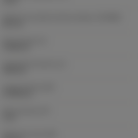
10 bar
Diâmetro de conexão do lado da máquina
(DCONMS)
38,1 mm
Altura da haste
(H)
37,084 mm
Comprimento funcional
(LF)
304,8 mm
Largura funcional
(WF)
27,9908 mm
Altura funcional
(HF)
0 mm
Diâmetro do corpo
(BD)