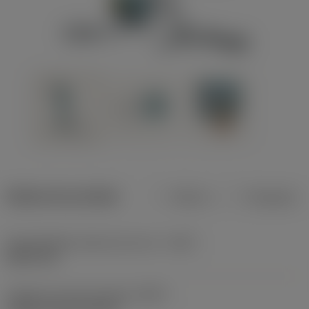
Dados do produto
Métrico
Polegadas
Profundidade máxima de corte
(CDX)
8,001 mm
Código do tipo de fixação
(MTP)