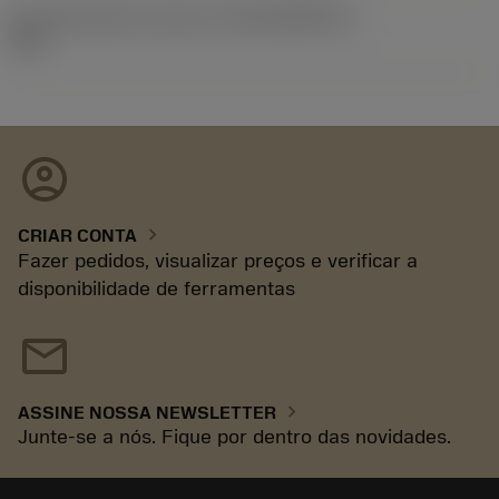
ID de liberação do pacote
(RELEASEPACK)
93.3
account_circle
chevron_right
CRIAR CONTA
Fazer pedidos, visualizar preços e verificar a
disponibilidade de ferramentas
mail
chevron_right
ASSINE NOSSA NEWSLETTER
Junte-se a nós. Fique por dentro das novidades.