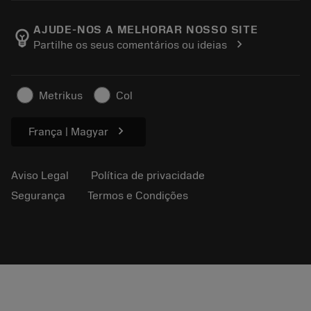
Sobre a Sandvik Coromant
Voltar
Catálogos e manuais
Manufacturing Wellness
Rastreie seu pedido
AJUDE-NOS A MELHORAR NOSSO SITE
emoji_objects
chevron_right
Partilhe os seus comentários ou ideias
Carreira
Faça uma cotação
Negócios sustentáveis
Artigos
Metrikus
Col
Para a prensa
chevron_right
França | Magyar
Aviso Legal
Política de privacidade
Segurança
Termos e Condições