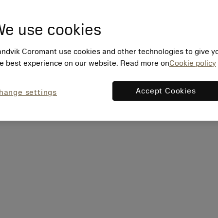
e use cookies
ndvik Coromant use cookies and other technologies to give y
e best experience on our website. Read more on
Cookie policy
Accept Cookies
hange settings