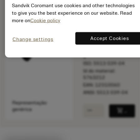
balance
Comparar produt
Sandvik Coromant use cookies and other technologies
to give you the best experience on our website. Read
more on
Cookie policy
Disponível
Accept Cookies
Change settings
Quantidade do pacote:
1
ISO: 5513 039-04
Id do material:
5763212
EAN: 12310060
ANSI: 5513 039-04
Representação
remove
add
genérica
shopping_cart
Adicio