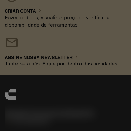
chevron_right
CRIAR CONTA
Fazer pedidos, visualizar preços e verificar a
disponibilidade de ferramentas
mail
chevron_right
ASSINE NOSSA NEWSLETTER
Junte-se a nós. Fique por dentro das novidades.
Sandvik Coromant do Brasil S.A
phone
+551146803536