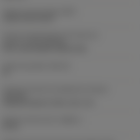
Código do tipo de fixação
(MTP)
clamp on top of insert
Parte2 dos identificadores da interface da
pastilha
(CUTINT_MASTER)
Q-Cut -size 60 (N151.3-800-60-4G)
Assento da pastilha
(SSC_M)
60
Direção da interface de adaptação da máquina
(ADINTMS)
Cylindrical shank w/ 3 flats -inch: 1 1/2
Diâmetro mínimo do furo
(DMIN_1)
50 mm