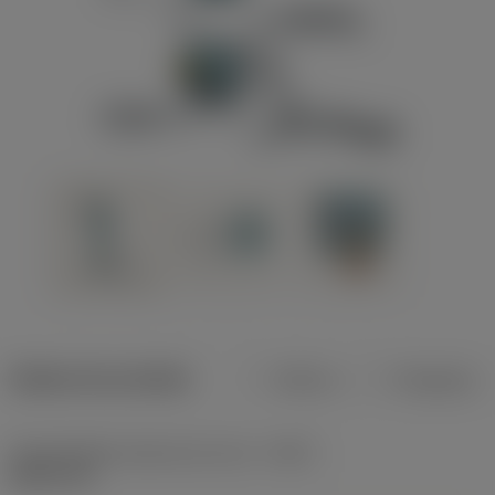
Dados do produto
Métrico
Polegadas
Profundidade máxima de corte
(CDX)
8,001 mm