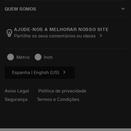
Como comprar
Conhecimento
Catálogos
keyboard_arrow_down
QUEM SOMOS
Ordem
E-learning
Carreira
Retorno
Eventos e treinamento
Sobre a Sandvik Coromant
Rastreie seu pedido
Tool ID
AJUDE-NOS A MELHORAR NOSSO SITE
emoji_objects
chevron_right
Partilhe os seus comentários ou ideias
Encontre-nos
FAQ
Para a imprensa
Contato
Informações de segurança
Metric
Inch
Sustentabilidade
chevron_right
Espanha | English (US)
Aviso Legal
Política de privacidade
Segurança
Termos e Condições