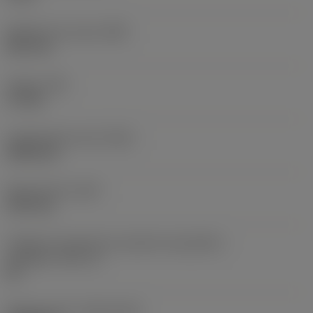
Diâmetro do corpo
(BD)
38,1 mm
Torque
(TQ)
3,7 Nm
Comprimento total
(OAL)
304,8 mm
Peso do item
(WT)
2,557 kg
Código do tamanho do assento da pastilha -
polegada
(SSC_N)
60
Release date
(ValFrom20)