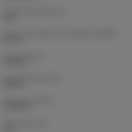
Pressão de refrigeração
(CP)
10 bar
Diâmetro de conexão do lado da máquina
(DCONMS)
38,1 mm
Altura da haste
(H)
37,084 mm
Comprimento funcional
(LF)
304,8 mm
Largura funcional
(WF)
27,9908 mm
Altura funcional
(HF)
0 mm