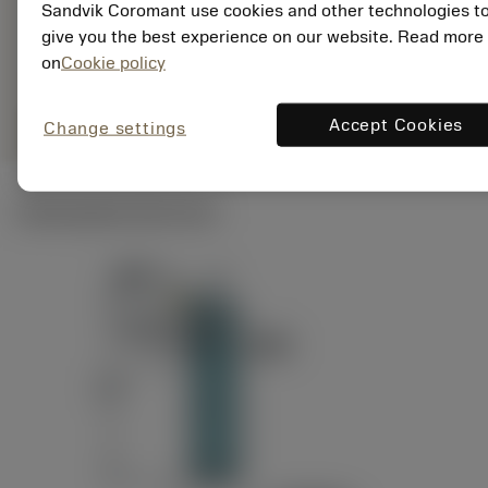
ANSI: RAG151.32-
Sandvik Coromant use cookies and other technologies t
Representação
D24-60
genérica
give you the best experience on our website. Read more
on
Cookie policy
remove
add
Accept Cookies
shopping_cart
Change settings
Adicionar ao carrinho
Ilustrações técnicas