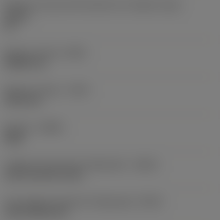
Ângulo do corpo da ferramenta em relação à peça
(BAWS)
90 °
Balanço mínimo
(OHN)
38,862 mm
Balanço máximo
(OHX)
152,4 mm
Sentido
(HAND)
Right
Código de entrada de refrigeração
(CNSC)
axial concentric entry
Tipo código de saída de refrigeração
(CXSC)
axial inclined exit