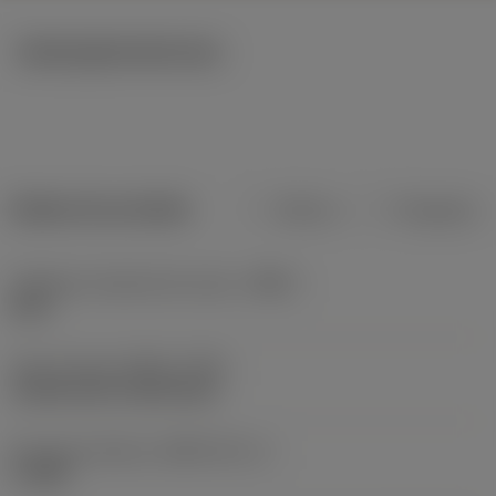
Ilustrações técnicas
Dados do produto
Métrico
Polegadas
Código do material do corpo
(BMC)
Aços
Type of head
(HEAD_TYPE)
countersunk raised head
Key grip interface
(KGRP_INT_1)
F_20IP