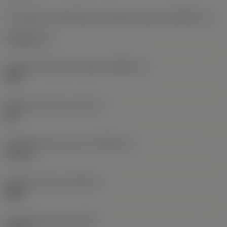
Característica geométrica da peça acionada
(KGRPTP_1)
Tork plus (+)
Tamanho da peça acionada
(KGRPS_1)
20IP
Diâmetro da rosca
(TDZ_1)
M 4
Comprimento da rosca
(THLGTH_1)
4,2 mm
Versão da rosca
(THDH_1)
Right
Comprimento total
(OAL)