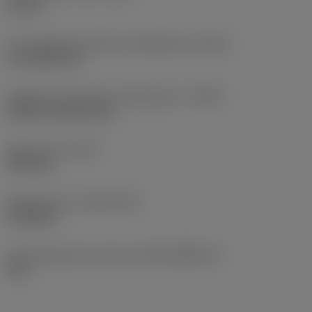
22 mm
Tipo código de saída de refrigeração
(CXSC)
no coolant exit
Código de entrada de refrigeração
(CNSC)
without coolant entry
Peso do item
(WT)
0,002 kg
Release date
(ValFrom20)
07/05/26
ID de liberação do pacote
(RELEASEPACK)
26.2