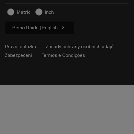
Pro tisk
Kontakty
Bezpečnostní informace
Metric
Inch
Udržitelnost
chevron_right
Reino Unido | English
Právní doložka
Zásady ochrany osobních údajů
Zabezpečení
Termos e Condições