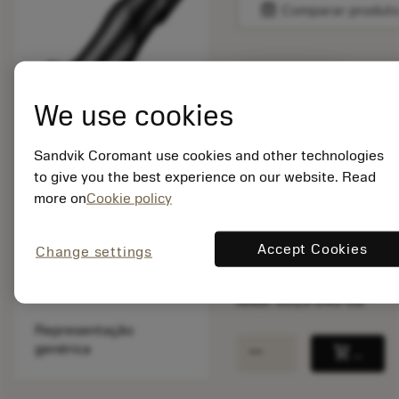
balance
Comparar produt
Disponível em
uma semana
We use cookies
Sandvik Coromant use cookies and other technologies
Quantidade do pacote:
to give you the best experience on our website. Read
1
more on
Cookie policy
ISO: 5513 045-06
Id do material:
8909633
Accept Cookies
Change settings
EAN:
7323229142195
ANSI: 5513 045-06
Representação
remove
add
genérica
shopping_cart
Adicio