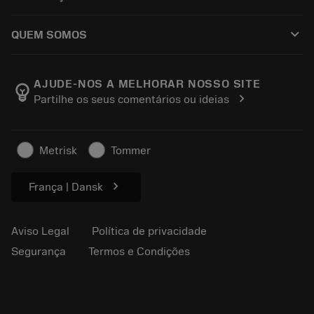
Recondicionamento
Tailor Made
Como comprar
Conhecimento
Catálogos
keyboard_arrow_down
QUEM SOMOS
Ordem
E-learning
Carreira
Retorno
Eventos e treinamento
Sobre a Sandvik Coromant
Rastreie seu pedido
Tool ID
AJUDE-NOS A MELHORAR NOSSO SITE
emoji_objects
chevron_right
Partilhe os seus comentários ou ideias
Encontre-nos
FAQ
Para a imprensa
Contato
Informações de segurança
Metrisk
Tommer
Sustentabilidade
chevron_right
França | Dansk
Aviso Legal
Política de privacidade
Segurança
Termos e Condições