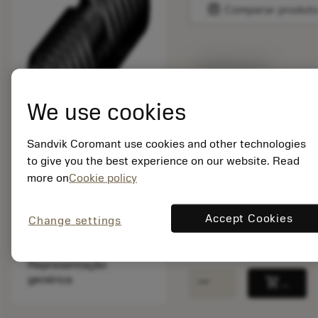
balance
Comparar produt
Disponível em
uma semana
We use cookies
Quantidade do pacote:
Sandvik Coromant use cookies and other technologies
1
ISO: 5516 014-09
to give you the best experience on our website. Read
Id do material:
more on
Cookie policy
7568363
EAN:
Accept Cookies
Change settings
7323223735171
ANSI: 5516 014-09
Representação
remove
add
genérica
shopping_cart
Adicio