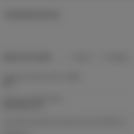
Ilustrações técnicas
Dados do produto
Métrico
Polegadas
Código do material do corpo
(BMC)
Aços
Screw type
(SCREW_TYPE)
differential screw
Característica geométrica da peça acionada
(KGRPTP_1)