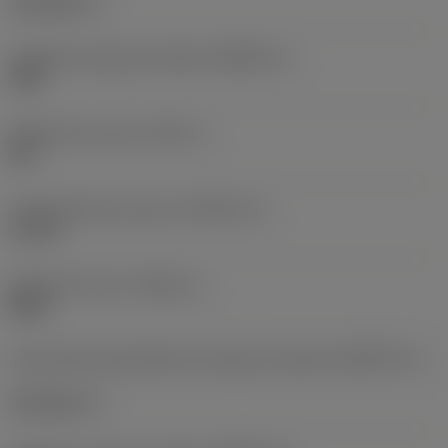
Tork plus (+)
Tamanho da peça acionada
(KGRPS_1)
20IP
Diâmetro da rosca
(TDZ_1)
M 6
Comprimento da rosca
(THLGTH_1)
12 mm
Versão da rosca
(THDH_1)
Right
Característica geométrica da peça acionada
(KGRPTP_2)
Tork plus (+)