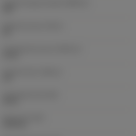
Tamanho da peça acionada
(KGRPS_2)
20IP
Diâmetro da rosca
(TDZ_2)
M 6
Comprimento da rosca
(THLGTH_2)
10 mm
Versão da rosca
(THDH_2)
Left
Comprimento total
(OAL)
38 mm
Peso do item
(WT)
0,0053 kg