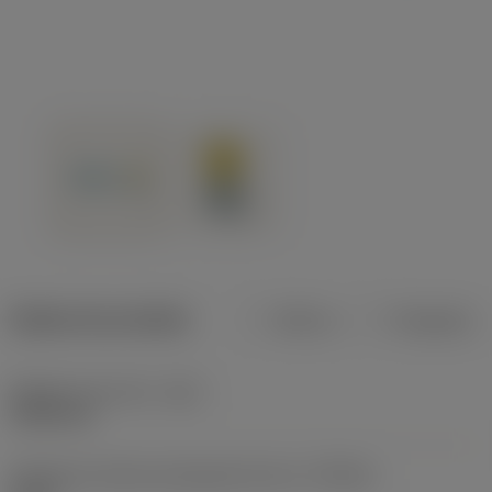
Dados do produto
Métrico
Polegadas
Diâmetro de corte
(DC)
19,05 mm
Tolerância mínima alcançável do furo
(TCHAL)