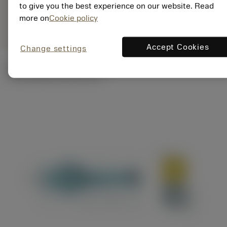
ANSI: A880-
to give you the best experience on our website. Read
Representação
deployed_code
D0750C5-03
Mostrar modelo 3D
more on
Cookie policy
específica
Accept Cookies
Change settings
Ilustrações técnicas