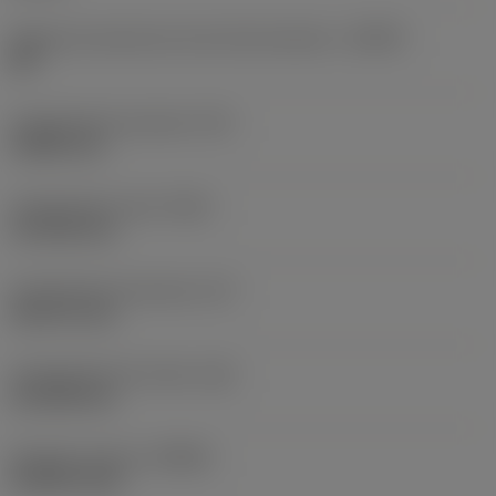
Ângulo da aresta de corte da ferramenta
(KAPR)
88 °
Comprimento da ponta
(PL)
0,3823 mm
Comprimento total
(OAL)
127,053 mm
Comprimento funcional
(LF)
96,6711 mm
Comprimento do corpo
(LB)
61,0108 mm
Rotação máxima
(RPMX)
30 000 1/min