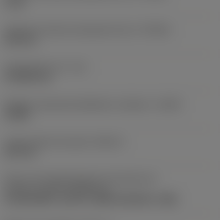
0 mm
Tolerância máxima alcançável do furo
(TCHAU)
0,25 mm
Comprimento util
(LU)
57,5323 mm
Relação comprimento/diâmetro utilizável
(ULDR)
3,0201
Limite máximo de ajuste
(ADJLX)
0,25 mm
Parte 2 dos identificadores da interface da
pastilha
(CUTINT_MASTER_1)
CoroDrill 880 -size 03-C (880-030305H-C-GM)