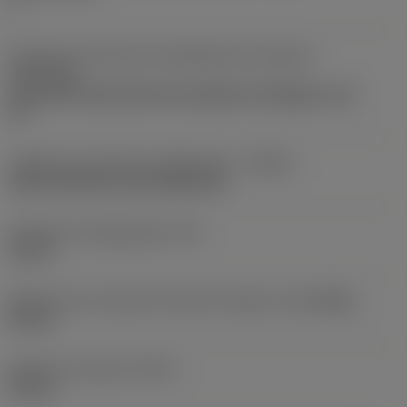
1
Direção da interface de adaptação da máquina
(ADINTMS)
Coromant Capto (bolt and segment clamping) -size
C5
Código de entrada de refrigeração
(CNSC)
axial concentric and radial entry
Pressão de refrigeração
(CP)
10 bar
Diâmetro de conexão do lado da máquina
(DCONMS)
50 mm
Diâmetro funcional
(DFC)
35 mm