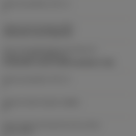
Número de pastilhas
(CICT_1)
1
Código do tipo de fixação
(MTP)
clamp with screw through hole
Parte 2 dos identificadores da interface da
pastilha
(CUTINT_MASTER_4)
CoroDrill 880 -size 03-P (880-0303W05H-P-GM)
Número de pastilhas
(CICT_4)
1
Ângulo de saída ortogonal
(GAMO)
5 °
Número efetivo de arestas de corte na parte
frontal
(ZEFF)