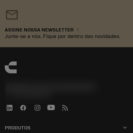
mail
chevron_right
ASSINE NOSSA NEWSLETTER
Junte-se a nós. Fique por dentro das novidades.
Sandvik Coromant do Brasil S.A
phone
+551146803536
keyboard_arrow_down
PRODUTOS