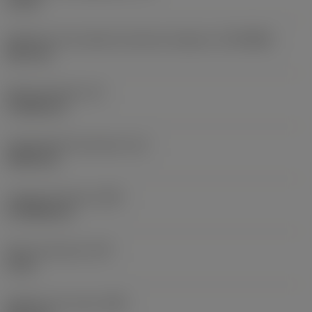
10 bar
Diâmetro de conexão do lado da máquina
(DCONMS)
38,1 mm
Altura da haste
(H)
37,084 mm
Comprimento funcional
(LF)
304,8 mm
Largura funcional
(WF)
27,9908 mm
Altura funcional
(HF)
0 mm
Diâmetro do corpo
(BD)