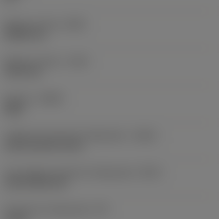
Balanço mínimo
(OHN)
38,862 mm
Balanço máximo
(OHX)
152,4 mm
Sentido
(HAND)
Right
Código de entrada de refrigeração
(CNSC)
axial concentric entry
Tipo código de saída de refrigeração
(CXSC)
axial inclined exit
Pressão de refrigeração
(CP)