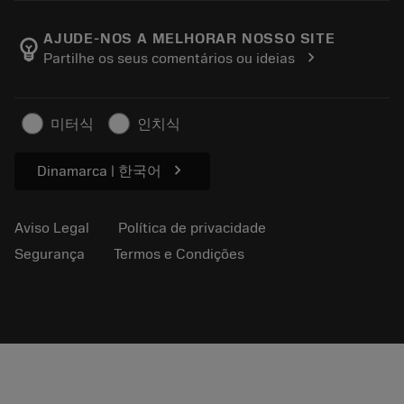
Sobre a Sandvik Coromant
Voltar
Catálogos e manuais
Manufacturing Wellness
Rastreie seu pedido
AJUDE-NOS A MELHORAR NOSSO SITE
emoji_objects
chevron_right
Partilhe os seus comentários ou ideias
Carreira
Faça uma cotação
Negócios sustentáveis
Artigos
미터식
인치식
Para a prensa
chevron_right
Dinamarca | 한국어
Aviso Legal
Política de privacidade
Segurança
Termos e Condições