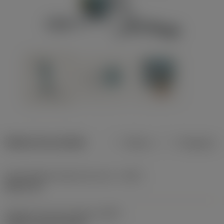
Dados do produto
Métrico
Polegadas
Profundidade máxima de corte
(CDX)
8,001 mm
Código do tipo de fixação
(MTP)