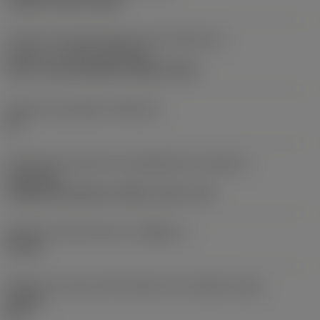
clamp on top of insert
Parte2 dos identificadores da interface da
pastilha
(CUTINT_MASTER)
Q-Cut -size 60 (N151.3-800-60-4G)
Assento da pastilha
(SSC_M)
60
Direção da interface de adaptação da máquina
(ADINTMS)
Cylindrical shank w/ 3 flats -inch: 1 1/2
Diâmetro mínimo do furo
(DMIN_1)
50 mm
Ângulo do corpo da ferramenta em relação à peça
(BAWS)
90 °