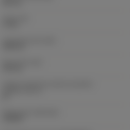
38,1 mm
Torque
(TQ)
3,7 Nm
Comprimento total
(OAL)
304,8 mm
Peso do item
(WT)
2,557 kg
Código do tamanho do assento da pastilha -
polegada
(SSC_N)
60
Release date
(ValFrom20)
16/08/93