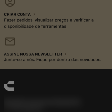
account_circle
chevron_right
CRIAR CONTA
Fazer pedidos, visualizar preços e verificar a
disponibilidade de ferramentas
mail
chevron_right
ASSINE NOSSA NEWSLETTER
Junte-se a nós. Fique por dentro das novidades.
Sandvik Coromant do Brasil S.A
phone
+551146803536