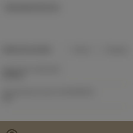
Ilustrações técnicas
Dados do produto
Métrico
Polegadas
Release date
(ValFrom20)
22/09/16
ID de liberação do pacote
(RELEASEPACK)
16.2