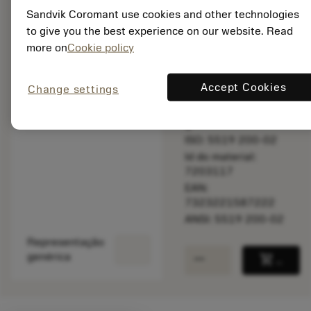
Sandvik Coromant use cookies and other technologies
to give you the best experience on our website. Read
more on
Cookie policy
Disponível em
uma semana
Accept Cookies
Change settings
Quantidade do pacote:
1
ISO: 5519 200-02
Id do material:
7203117
EAN:
7323221587222
ANSI: 5519 200-02
Representação
remove
add
genérica
shopping_cart
Adicio