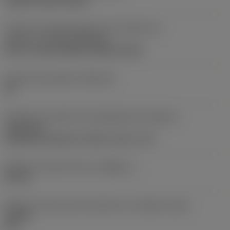
clamp on top of insert
Parte2 dos identificadores da interface da
pastilha
(CUTINT_MASTER)
Q-Cut -size 60 (N151.3-800-60-4G)
Assento da pastilha
(SSC_M)
60
Direção da interface de adaptação da máquina
(ADINTMS)
Cylindrical shank w/ 3 flats -inch: 1 1/2
Diâmetro mínimo do furo
(DMIN_1)
50 mm
Ângulo do corpo da ferramenta em relação à peça
(BAWS)
90 °