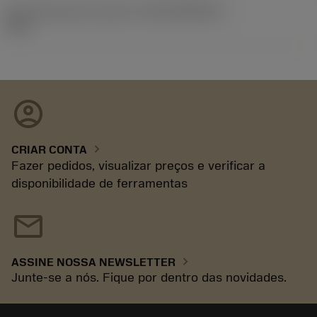
ID de liberação do pacote
(RELEASEPACK)
93.3
account_circle
chevron_right
CRIAR CONTA
Fazer pedidos, visualizar preços e verificar a
disponibilidade de ferramentas
mail
chevron_right
ASSINE NOSSA NEWSLETTER
Junte-se a nós. Fique por dentro das novidades.