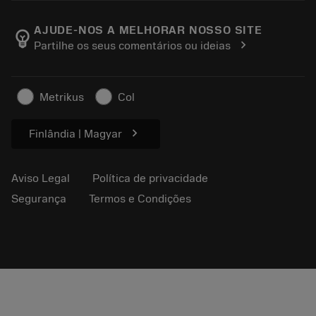
Sobre a Sandvik Coromant
Voltar
Catálogos e manuais
Manufacturing Wellness
Rastreie seu pedido
AJUDE-NOS A MELHORAR NOSSO SITE
emoji_objects
chevron_right
Partilhe os seus comentários ou ideias
Carreira
Faça uma cotação
Negócios sustentáveis
Artigos
Metrikus
Col
Para a prensa
chevron_right
Finlândia | Magyar
Aviso Legal
Política de privacidade
Segurança
Termos e Condições