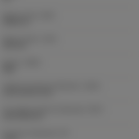
Balanço mínimo
(OHN)
38,862 mm
Balanço máximo
(OHX)
152,4 mm
Sentido
(HAND)
Right
Código de entrada de refrigeração
(CNSC)
axial concentric entry
Tipo código de saída de refrigeração
(CXSC)
axial inclined exit
Pressão de refrigeração
(CP)