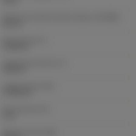
10 bar
Diâmetro de conexão do lado da máquina
(DCONMS)
38,1 mm
Altura da haste
(H)
37,084 mm
Comprimento funcional
(LF)
304,8 mm
Largura funcional
(WF)
27,9908 mm
Altura funcional
(HF)
0 mm
Diâmetro do corpo
(BD)