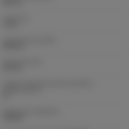
38,1 mm
Torque
(TQ)
3,7 Nm
Comprimento total
(OAL)
304,8 mm
Peso do item
(WT)
2,557 kg
Código do tamanho do assento da pastilha -
polegada
(SSC_N)
60
Release date
(ValFrom20)
16/08/93