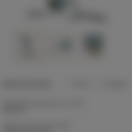
Dados do produto
Métrico
Polegadas
Profundidade máxima de corte
(CDX)
8,001 mm
Código do tipo de fixação
(MTP)