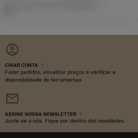
ID de liberação do pacote
(RELEASEPACK)
93.3
account_circle
chevron_right
CRIAR CONTA
Fazer pedidos, visualizar preços e verificar a
disponibilidade de ferramentas
mail
chevron_right
ASSINE NOSSA NEWSLETTER
Junte-se a nós. Fique por dentro das novidades.