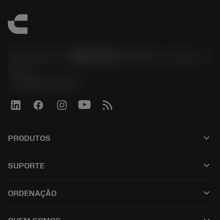
サンドビック株式会社コロマントカンパ
ニー
phone
0800-919-0291
keyboard_arrow_down
PRODUTOS
Todas as ferramentas
keyboard_arrow_down
SUPORTE
Todos os softwares
Atendimento ao cliente
Reciclagem
keyboard_arrow_down
ORDENAÇÃO
Distribuidores e especialistas
Recondicionamento
Como comprar
Guias e tutoriais
Tailor Made