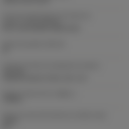
clamp on top of insert
Parte2 dos identificadores da interface da
pastilha
(CUTINT_MASTER)
Q-Cut -size 60 (N151.3-800-60-4G)
Assento da pastilha
(SSC_M)
60
Direção da interface de adaptação da máquina
(ADINTMS)
Cylindrical shank w/ 3 flats -inch: 1 1/2
Diâmetro mínimo do furo
(DMIN_1)
1,9685 in
Ângulo do corpo da ferramenta em relação à peça
(BAWS)
90 °