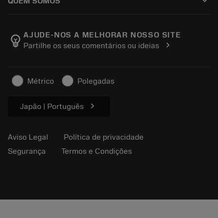
keyboard_arrow_down
QUEM SOMOS
Pedido
Calculadoras e aplicativos
Sobre a Sandvik Coromant
Voltar
Catálogos e manuais
Manufacturing Wellness
Rastreie seu pedido
AJUDE-NOS A MELHORAR NOSSO SITE
emoji_objects
chevron_right
Partilhe os seus comentários ou ideias
Carreira
Faça uma cotação
Negócios sustentáveis
Artigos
Métrico
Polegadas
Para a prensa
chevron_right
Japão | Português
Aviso Legal
Política de privacidade
Segurança
Termos e Condições