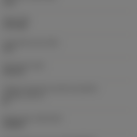
1,5 in
Torque
(TQ)
2,729 ftlbf
Comprimento total
(OAL)
12 in
Peso do item
(WT)
5,6372 lb
Código do tamanho do assento da pastilha -
polegada
(SSC_N)
60
Release date
(ValFrom20)
16/08/93