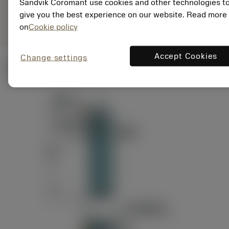
ANSI: RAG151.32-
Sandvik Coromant use cookies and other technologies t
Representação
D24-60
give you the best experience on our website. Read more
genérica
on
Cookie policy
Accept Cookies
Change settings
Ilustrações técnicas