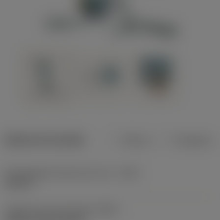
Dados do produto
Métrico
Polegadas
Profundidade máxima de corte
(CDX)
0,315 in
Código do tipo de fixação
(MTP)