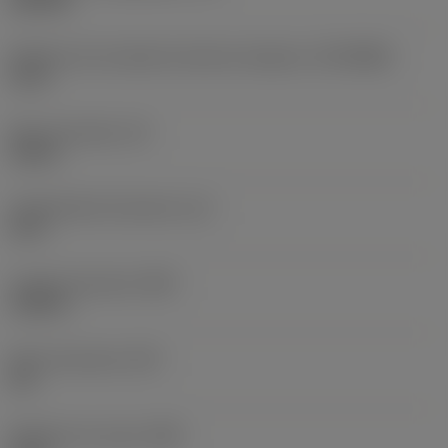
145 PSI
Diâmetro de conexão do lado da máquina
(DCONMS)
1,5 in
Altura da haste
(H)
1,46 in
Comprimento funcional
(LF)
12 in
Largura funcional
(WF)
1,102 in
Altura funcional
(HF)
0 in
Diâmetro do corpo
(BD)