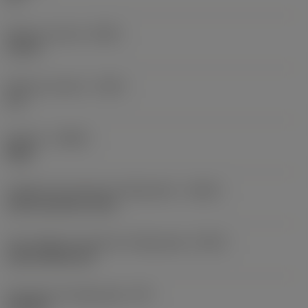
Balanço mínimo
(OHN)
1,53 in
Balanço máximo
(OHX)
6 in
Sentido
(HAND)
Right
Código de entrada de refrigeração
(CNSC)
axial concentric entry
Tipo código de saída de refrigeração
(CXSC)
axial inclined exit
Pressão de refrigeração
(CP)