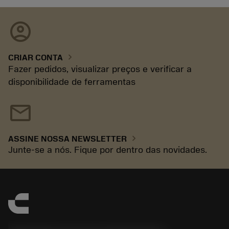
account_circle
chevron_right
CRIAR CONTA
Fazer pedidos, visualizar preços e verificar a
disponibilidade de ferramentas
mail
chevron_right
ASSINE NOSSA NEWSLETTER
Junte-se a nós. Fique por dentro das novidades.