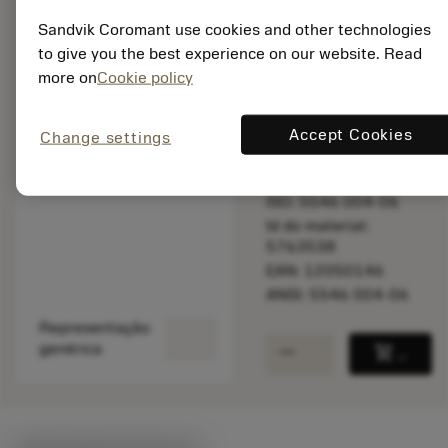
Sandvik Coromant use cookies and other technologies
to give you the best experience on our website. Read
Disponível em
more on
Cookie policy
uma semana
Accept Cookies
Change settings
Quantidade do pacote:
1
ISO: 5546 004-06
Id do material:
5763538
EAN: 12050146
ANSI: 5546 004-06
Representação
remove
add
genérica
shopping_cart
Adicio