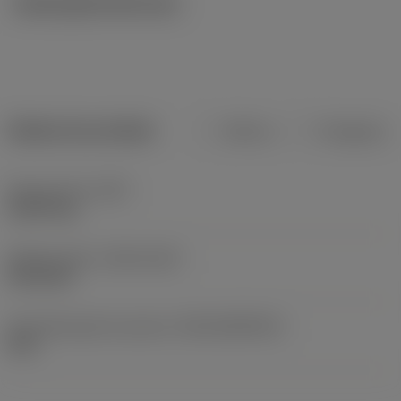
Ilustrações técnicas
Dados do produto
Métrico
Polegadas
Peso do item
(WT)
0,0075 kg
Release date
(ValFrom20)
29/11/04
ID de liberação do pacote
(RELEASEPACK)
05.2