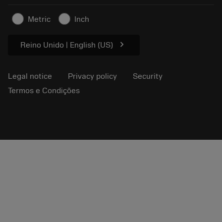
Contact us
Safety information
Metric
Inch
Sustainability
chevron_right
Reino Unido | English (US)
Legal notice
Privacy policy
Security
Termos e Condições