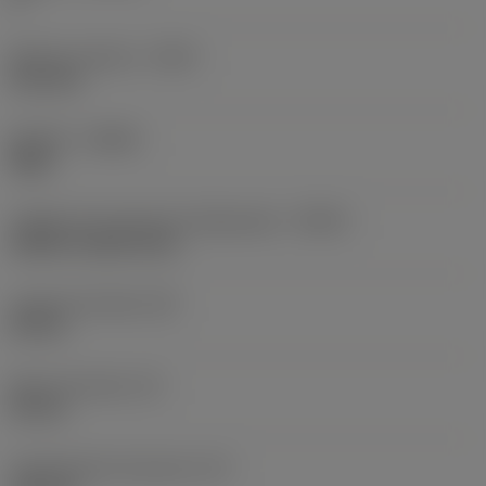
Balanço máximo
(OHX)
21,6 mm
Sentido
(HAND)
Right
Código de entrada de refrigeração
(CNSC)
without coolant entry
Largura da haste
(B)
20 mm
Altura da haste
(H)
20 mm
Comprimento funcional
(LF)