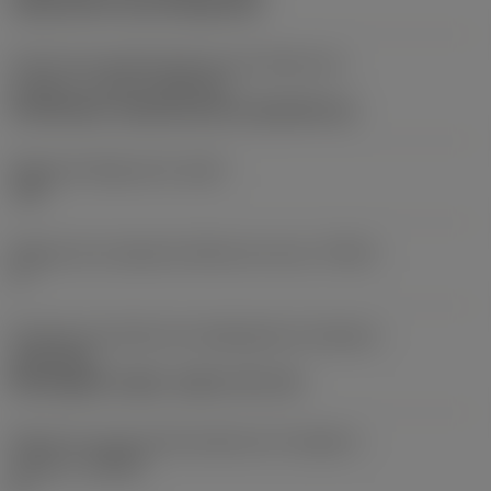
clamp with screw through hole
Parte2 dos identificadores da interface da
pastilha
(CUTINT_MASTER)
CoroThread -external size 16 (266.RG-16)
Ângulo de folga axial
(ALP)
-10 °
Ângulo de correção de hélice da rosca
(THCA)
1 °
Direção da interface de adaptação da máquina
(ADINTMS)
Rectangular shank -metric: 20 x 20
Ângulo do corpo da ferramenta em relação à
máquina
(BAMS)
0 °