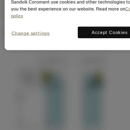
deployed_code
Mostrar modelo 3D
Sandvik Coromant use cookies and other technologies to
remove
add
específica
shopping_cart
Adicio
you the best experience on our website. Read more on
C
policy
Accept Cookies
Ilustrações técnicas
Change settings