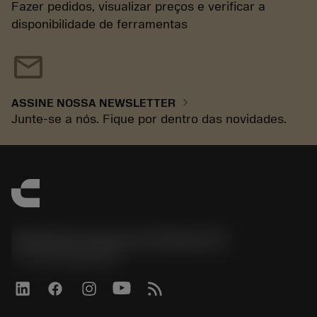
Fazer pedidos, visualizar preços e verificar a
disponibilidade de ferramentas
mail
chevron_right
ASSINE NOSSA NEWSLETTER
Junte-se a nós. Fique por dentro das novidades.
Sandvik Coromant do Brasil S.A
phone
+551146803536