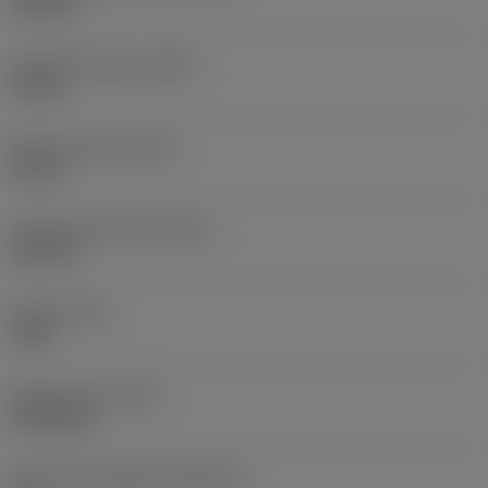
125 mm
Largura funcional
(WF)
25 mm
Altura funcional
(HF)
20 mm
Comprimento total
(OAL)
125 mm
Torque
(TQ)
3 Nm
Peso do item
(WT)
0,3918 kg
Assento da pastilha
(SSC_M)