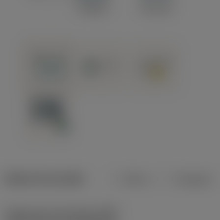
Dados do produto
Métrico
Polegadas
Código do tipo de fixação
(MTP)