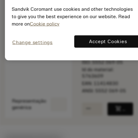
Sandvik Coromant use cookies and other technologies
to give you the best experience on our website. Read
Feito sob
more on
Cookie policy
medida
Accept Cookies
Change settings
Quantidade do pacote:
1
ISO: 5552 069-05
Id do material:
5763609
EAN: 11414830
ANSI: 5552 069-05
Representação
remove
add
genérica
shopping_cart
Adicio