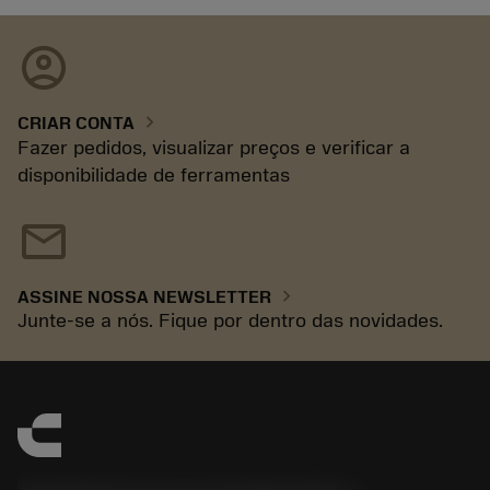
account_circle
chevron_right
CRIAR CONTA
Fazer pedidos, visualizar preços e verificar a
disponibilidade de ferramentas
mail
chevron_right
ASSINE NOSSA NEWSLETTER
Junte-se a nós. Fique por dentro das novidades.