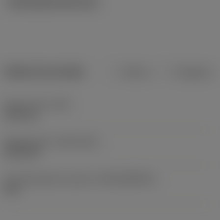
Ilustrações técnicas
Dados do produto
Métrico
Polegadas
Peso do item
(WT)
0,257 kg
Release date
(ValFrom20)
04/11/02
ID de liberação do pacote
(RELEASEPACK)
06.1