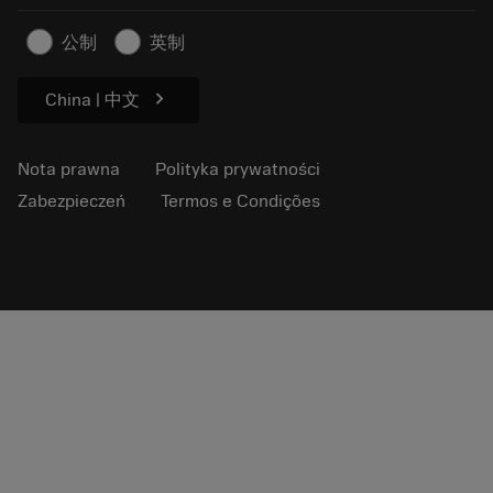
Kontakt
Informacje dotyczące bezpieczeństwa pracy
公制
英制
Zrównoważony rozwój
chevron_right
China | 中文
Nota prawna
Polityka prywatności
Zabezpieczeń
Termos e Condições