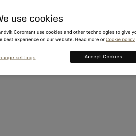
e use cookies
ndvik Coromant use cookies and other technologies to give y
e best experience on our website. Read more on
Cookie policy
Accept Cookies
hange settings