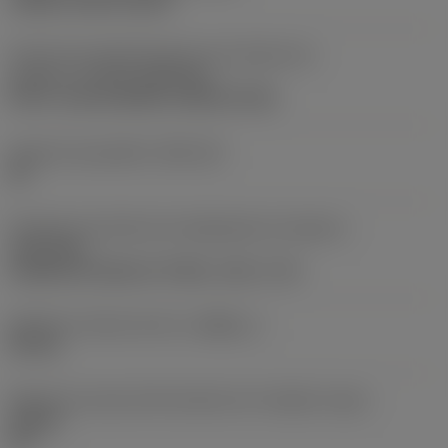
clamp on top of insert
Parte2 dos identificadores da interface da
pastilha
(CUTINT_MASTER)
Q-Cut -size 60 (N151.3-800-60-4G)
Assento da pastilha
(SSC_M)
60
Direção da interface de adaptação da máquina
(ADINTMS)
Cylindrical shank w/ 3 flats -inch: 1 1/2
Diâmetro mínimo do furo
(DMIN_1)
50 mm
Ângulo do corpo da ferramenta em relação à peça
(BAWS)
90 °