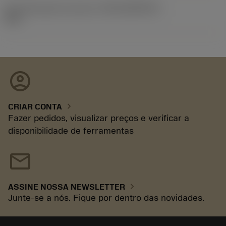
ID de liberação do pacote
(RELEASEPACK)
93.3
account_circle
chevron_right
CRIAR CONTA
Fazer pedidos, visualizar preços e verificar a
disponibilidade de ferramentas
mail
chevron_right
ASSINE NOSSA NEWSLETTER
Junte-se a nós. Fique por dentro das novidades.