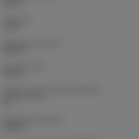
38,1 mm
Torque
(TQ)
3,7 Nm
Comprimento total
(OAL)
304,8 mm
Peso do item
(WT)
2,557 kg
Código do tamanho do assento da pastilha -
polegada
(SSC_N)
60
Release date
(ValFrom20)
16/08/93