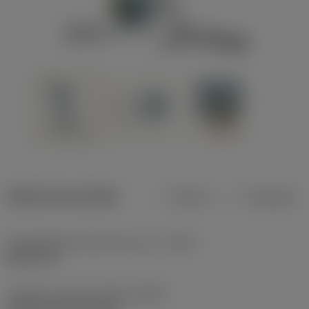
Dados do produto
Métrico
Polegadas
Profundidade máxima de corte
(CDX)
8,001 mm
Código do tipo de fixação
(MTP)