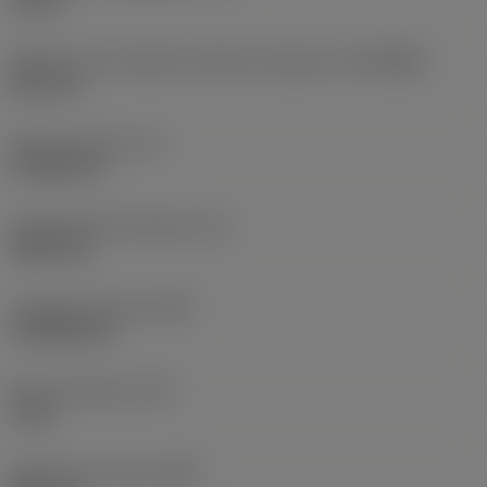
10 bar
Diâmetro de conexão do lado da máquina
(DCONMS)
38,1 mm
Altura da haste
(H)
37,084 mm
Comprimento funcional
(LF)
304,8 mm
Largura funcional
(WF)
27,9908 mm
Altura funcional
(HF)
0 mm
Diâmetro do corpo
(BD)