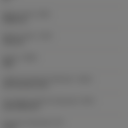
Balanço mínimo
(OHN)
38,862 mm
Balanço máximo
(OHX)
152,4 mm
Sentido
(HAND)
Right
Código de entrada de refrigeração
(CNSC)
axial concentric entry
Tipo código de saída de refrigeração
(CXSC)
axial inclined exit
Pressão de refrigeração
(CP)