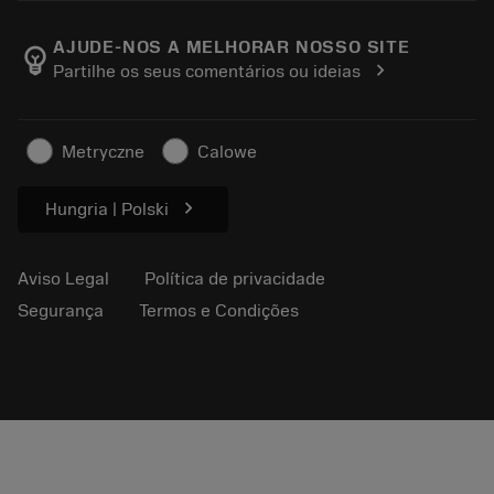
Sobre a Sandvik Coromant
Voltar
Catálogos e manuais
Manufacturing Wellness
Rastreie seu pedido
AJUDE-NOS A MELHORAR NOSSO SITE
emoji_objects
chevron_right
Partilhe os seus comentários ou ideias
Carreira
Faça uma cotação
Negócios sustentáveis
Artigos
Metryczne
Calowe
Para a prensa
chevron_right
Hungria | Polski
Aviso Legal
Política de privacidade
Segurança
Termos e Condições