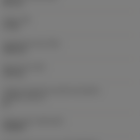
38,1 mm
Torque
(TQ)
3,7 Nm
Comprimento total
(OAL)
304,8 mm
Peso do item
(WT)
2,557 kg
Código do tamanho do assento da pastilha -
polegada
(SSC_N)
60
Release date
(ValFrom20)
16/08/93