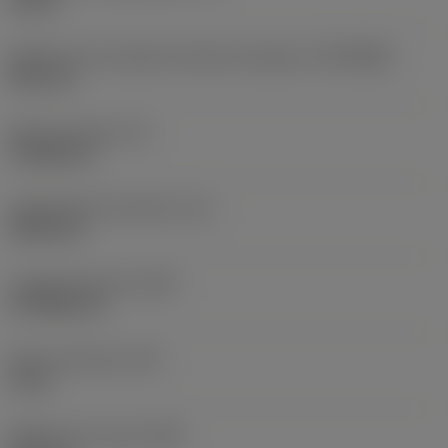
10 bar
Diâmetro de conexão do lado da máquina
(DCONMS)
38,1 mm
Altura da haste
(H)
37,084 mm
Comprimento funcional
(LF)
304,8 mm
Largura funcional
(WF)
27,9908 mm
Altura funcional
(HF)
0 mm
Diâmetro do corpo
(BD)