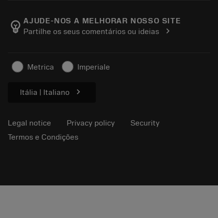
Careers
Return
Events and training
About Sandvik Coromant
Track your order
Tool ID
AJUDE-NOS A MELHORAR NOSSO SITE
emoji_objects
chevron_right
Partilhe os seus comentários ou ideias
Find Us
FAQ
For press
Contact us
Safety information
Metrica
Imperiale
Sustainability
chevron_right
Itália | Italiano
Legal notice
Privacy policy
Security
Termos e Condições