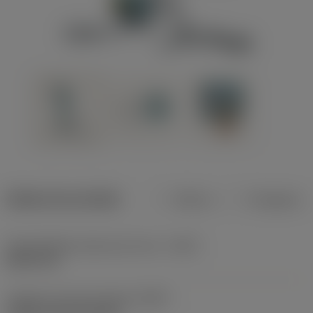
Dados do produto
Métrico
Polegadas
Profundidade máxima de corte
(CDX)
8,001 mm
Código do tipo de fixação
(MTP)