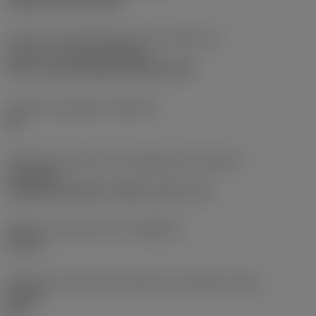
clamp on top of insert
Parte2 dos identificadores da interface da
pastilha
(CUTINT_MASTER)
Q-Cut -size 60 (N151.3-800-60-4G)
Assento da pastilha
(SSC_M)
60
Direção da interface de adaptação da máquina
(ADINTMS)
Cylindrical shank w/ 3 flats -inch: 1 1/2
Diâmetro mínimo do furo
(DMIN_1)
50 mm
Ângulo do corpo da ferramenta em relação à peça
(BAWS)
90 °