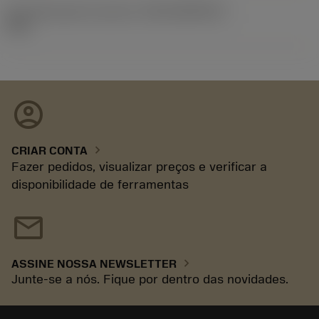
ID de liberação do pacote
(RELEASEPACK)
93.3
account_circle
chevron_right
CRIAR CONTA
Fazer pedidos, visualizar preços e verificar a
disponibilidade de ferramentas
mail
chevron_right
ASSINE NOSSA NEWSLETTER
Junte-se a nós. Fique por dentro das novidades.