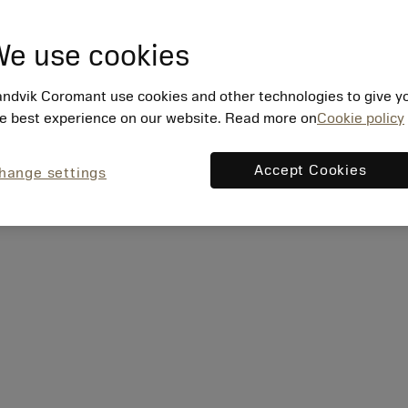
e use cookies
ndvik Coromant use cookies and other technologies to give y
e best experience on our website. Read more on
Cookie policy
Accept Cookies
hange settings