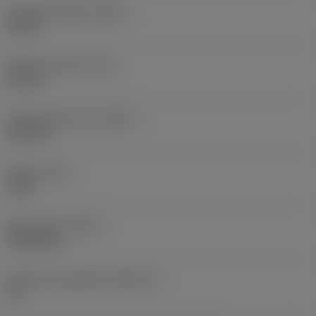
Largura funcional
(WF)
25 mm
Altura funcional
(HF)
20 mm
Comprimento total
(OAL)
125 mm
Torque
(TQ)
3 Nm
Peso do item
(WT)
0,3918 kg
Assento da pastilha
(SSC_M)
16