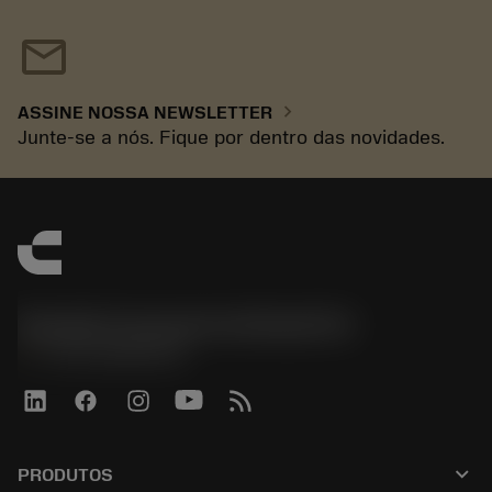
mail
chevron_right
ASSINE NOSSA NEWSLETTER
Junte-se a nós. Fique por dentro das novidades.
Sandvik Coromant do Brasil S.A
phone
+551146803536
keyboard_arrow_down
PRODUTOS