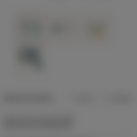
Dados do produto
Métrico
Polegadas
Código do tipo de fixação
(MTP)
clamp with screw through hole