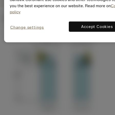
you the best experience on our website. Read more on
C
policy
Ilustrações técnicas
Accept Cookies
Change settings