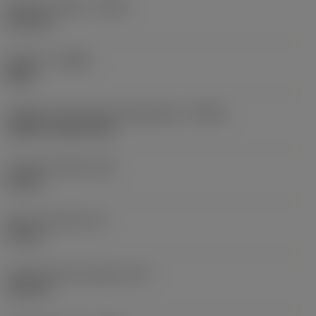
Balanço máximo
(OHX)
21,6 mm
Sentido
(HAND)
Right
Código de entrada de refrigeração
(CNSC)
without coolant entry
Largura da haste
(B)
20 mm
Altura da haste
(H)
20 mm
Comprimento funcional
(LF)
125 mm