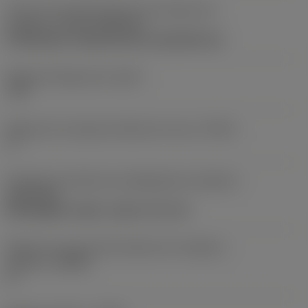
Parte2 dos identificadores da interface da
pastilha
(CUTINT_MASTER)
CoroThread -external size 16 (266.RG-16)
Ângulo de folga axial
(ALP)
-10 °
Ângulo de correção de hélice da rosca
(THCA)
1 °
Direção da interface de adaptação da máquina
(ADINTMS)
Rectangular shank -metric: 20 x 20
Ângulo do corpo da ferramenta em relação à
máquina
(BAMS)
0 °