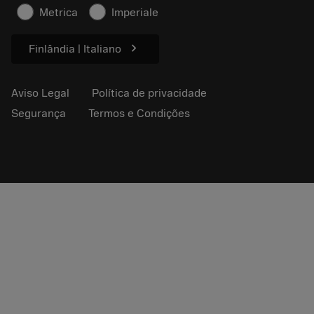
Artigos
Metrica
Imperiale
Para a prensa
chevron_right
Finlândia | Italiano
Aviso Legal
Política de privacidade
Segurança
Termos e Condições