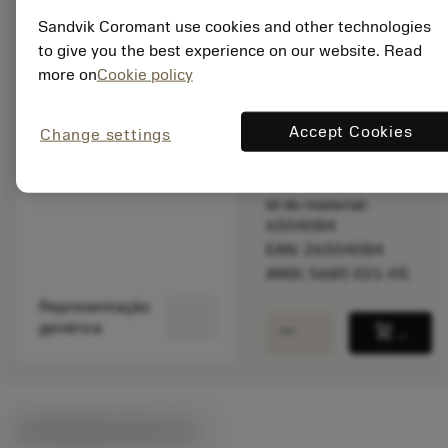
Sandvik Coromant use cookies and other technologies
to give you the best experience on our website. Read
Disponível
more on
Cookie policy
Accept Cookies
Change settings
Quantidade do pacote:
1
ISO: 5680 021-05
Id do material:
6504084
EAN: 26504084
ANSI: 5680 021-05
Representação
remove
add
genérica
shopping_cart
Adicio
Ilustrações técnicas