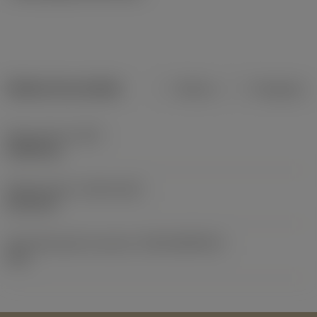
Dados do produto
Métrico
Polegadas
Peso do item
(WT)
0,0052 kg
Release date
(ValFrom20)
21/11/13
ID de liberação do pacote
(RELEASEPACK)
14.1