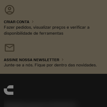
account_circle
chevron_right
CRIAR CONTA
Fazer pedidos, visualizar preços e verificar a
disponibilidade de ferramentas
mail
chevron_right
ASSINE NOSSA NEWSLETTER
Junte-se a nós. Fique por dentro das novidades.
Sandvik Coromant do Brasil S.A