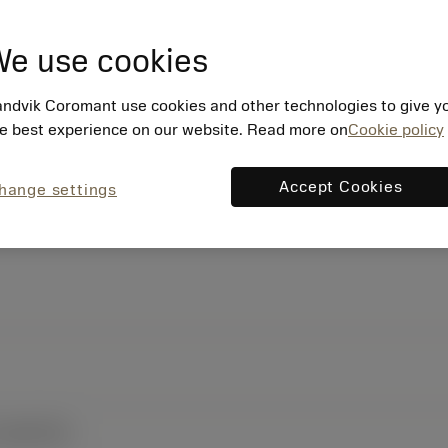
e use cookies
ndvik Coromant use cookies and other technologies to give y
e best experience on our website. Read more on
Cookie policy
Accept Cookies
hange settings
_MASTER)