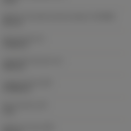
10 bar
Diâmetro de conexão do lado da máquina
(DCONMS)
38,1 mm
Altura da haste
(H)
37,084 mm
Comprimento funcional
(LF)
304,8 mm
Largura funcional
(WF)
27,9908 mm
Altura funcional
(HF)
0 mm
Diâmetro do corpo
(BD)