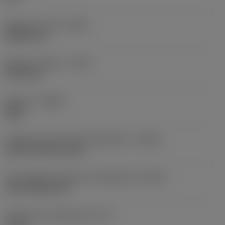
Balanço mínimo
(OHN)
38,862 mm
Balanço máximo
(OHX)
152,4 mm
Sentido
(HAND)
Right
Código de entrada de refrigeração
(CNSC)
axial concentric entry
Tipo código de saída de refrigeração
(CXSC)
axial inclined exit
Pressão de refrigeração
(CP)