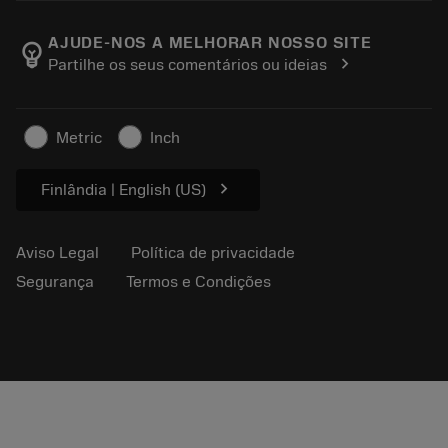
Sobre a Sandvik Coromant
Voltar
Catálogos e manuais
Manufacturing Wellness
Rastreie seu pedido
AJUDE-NOS A MELHORAR NOSSO SITE
emoji_objects
chevron_right
Partilhe os seus comentários ou ideias
Carreira
Faça uma cotação
Negócios sustentáveis
Artigos
Metric
Inch
Para a prensa
chevron_right
Finlândia | English (US)
Aviso Legal
Política de privacidade
Segurança
Termos e Condições