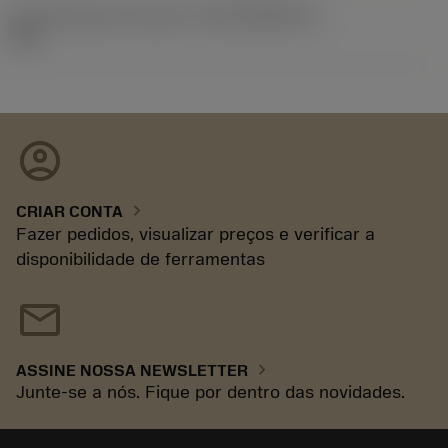
ID de liberação do pacote
(RELEASEPACK)
93.3
account_circle
chevron_right
CRIAR CONTA
Fazer pedidos, visualizar preços e verificar a
disponibilidade de ferramentas
mail
chevron_right
ASSINE NOSSA NEWSLETTER
Junte-se a nós. Fique por dentro das novidades.