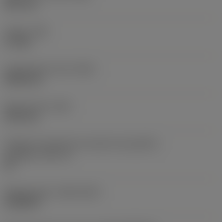
38,1 mm
Torque
(TQ)
3,7 Nm
Comprimento total
(OAL)
304,8 mm
Peso do item
(WT)
2,557 kg
Código do tamanho do assento da pastilha -
polegada
(SSC_N)
60
Release date
(ValFrom20)
16/08/93