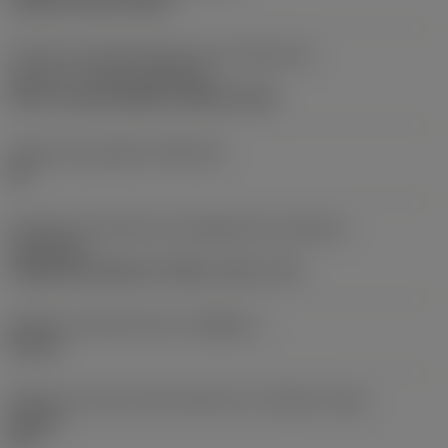
clamp on top of insert
Parte2 dos identificadores da interface da
pastilha
(CUTINT_MASTER)
Q-Cut -size 60 (N151.3-800-60-4G)
Assento da pastilha
(SSC_M)
60
Direção da interface de adaptação da máquina
(ADINTMS)
Cylindrical shank w/ 3 flats -inch: 1 1/2
Diâmetro mínimo do furo
(DMIN_1)
50 mm
Ângulo do corpo da ferramenta em relação à peça
(BAWS)
90 °