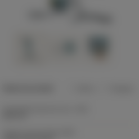
Dados do produto
Métrico
Polegadas
Profundidade máxima de corte
(CDX)
8,001 mm
Código do tipo de fixação
(MTP)