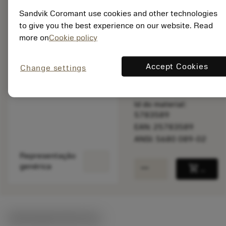
Sandvik Coromant use cookies and other technologies
to give you the best experience on our website. Read
Disponível
more on
Cookie policy
Accept Cookies
Change settings
Quantidade do pacote:
1
ISO: 5680 089-02
Id do material:
5783589
EAN: 25783589
ANSI: 5680 089-02
Representação
remove
add
genérica
shopping_cart
Adicio
Ilustrações técnicas