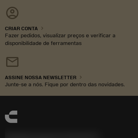
account_circle
chevron_right
CRIAR CONTA
Fazer pedidos, visualizar preços e verificar a
disponibilidade de ferramentas
mail
chevron_right
ASSINE NOSSA NEWSLETTER
Junte-se a nós. Fique por dentro das novidades.
Sandvik Coromant do Brasil S.A