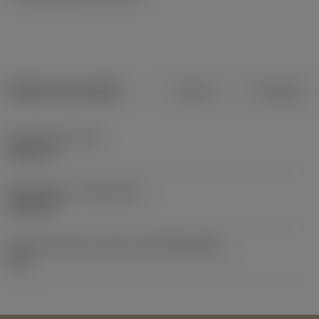
Dados do produto
Métrico
Polegadas
Peso do item
(WT)
0,1021 lb
Release date
(ValFrom20)
26/09/09
ID de liberação do pacote
(RELEASEPACK)
09.2