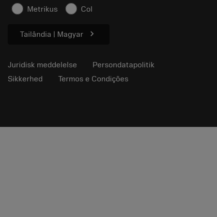
Sikkerhedsoplysninger
Metrikus
Col
Bæredygtighed
chevron_right
Tailândia | Magyar
Juridisk meddelelse
Persondatapolitik
Sikkerhed
Termos e Condições