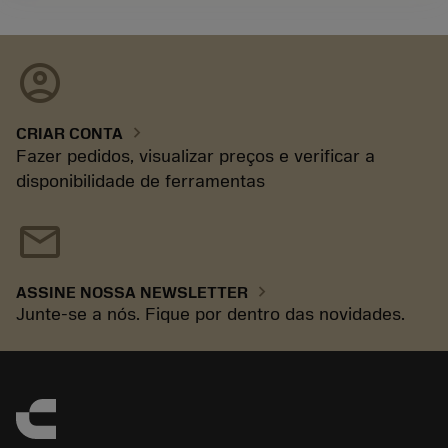
account_circle
chevron_right
CRIAR CONTA
Fazer pedidos, visualizar preços e verificar a
disponibilidade de ferramentas
mail
chevron_right
ASSINE NOSSA NEWSLETTER
Junte-se a nós. Fique por dentro das novidades.