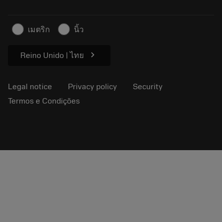
For press
Contact us
Safety information
เมตริก
นิ้ว
Sustainability
chevron_right
Reino Unido | ไทย
Legal notice
Privacy policy
Security
Termos e Condições