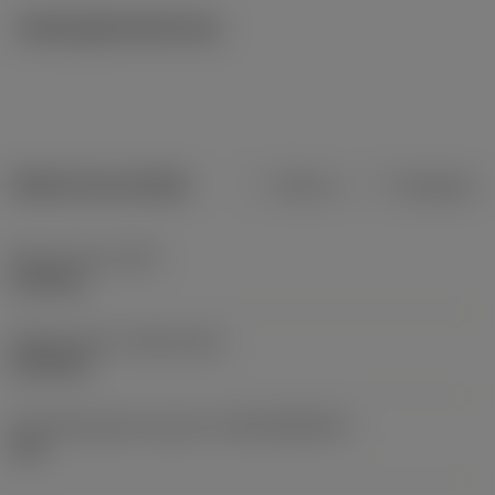
Ilustrações técnicas
Dados do produto
Métrico
Polegadas
Peso do item
(WT)
0,146 kg
Release date
(ValFrom20)
21/02/18
ID de liberação do pacote
(RELEASEPACK)
18.1