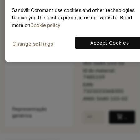
Sandvik Coromant use cookies and other technologies
to give you the best experience on our website. Read
Disponível em
more on
Cookie policy
uma semana
Accept Cookies
Change settings
Quantidade do pacote:
1
ISO: 5680 103-02
Id do material:
7485159
EAN:
7323223368355
ANSI: 5680 103-02
Representação
remove
add
genérica
shopping_cart
Adicio