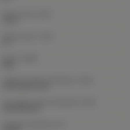
Balanço mínimo
(OHN)
1,53 in
Balanço máximo
(OHX)
6 in
Sentido
(HAND)
Right
Código de entrada de refrigeração
(CNSC)
axial concentric entry
Tipo código de saída de refrigeração
(CXSC)
axial inclined exit
Pressão de refrigeração
(CP)