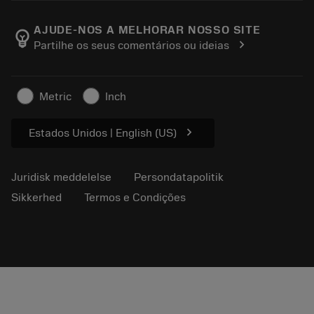
Karriere
Returner
Events og uddannelse
Om Sandvik Coromant
Spor din ordre
Tool ID
AJUDE-NOS A MELHORAR NOSSO SITE
emoji_objects
chevron_right
Partilhe os seus comentários ou ideias
Find os
FAQ
Til pressen
Kontakt
Sikkerhedsoplysninger
Metric
Inch
Bæredygtighed
chevron_right
Estados Unidos | English (US)
Juridisk meddelelse
Persondatapolitik
Sikkerhed
Termos e Condições