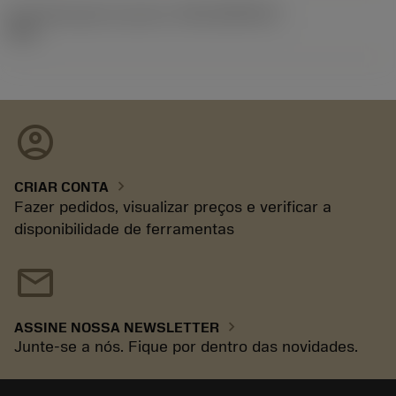
ID de liberação do pacote
(RELEASEPACK)
93.3
account_circle
chevron_right
CRIAR CONTA
Fazer pedidos, visualizar preços e verificar a
disponibilidade de ferramentas
mail
chevron_right
ASSINE NOSSA NEWSLETTER
Junte-se a nós. Fique por dentro das novidades.