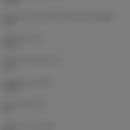
145 PSI
Diâmetro de conexão do lado da máquina
(DCONMS)
1,5 in
Altura da haste
(H)
1,46 in
Comprimento funcional
(LF)
12 in
Largura funcional
(WF)
1,102 in
Altura funcional
(HF)
0 in
Diâmetro do corpo
(BD)