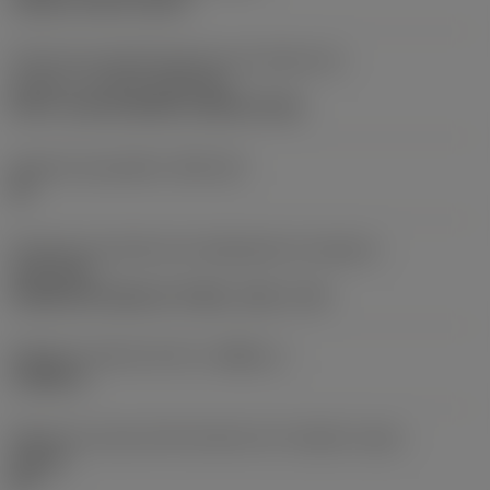
clamp on top of insert
Parte2 dos identificadores da interface da
pastilha
(CUTINT_MASTER)
Q-Cut -size 60 (N151.3-800-60-4G)
Assento da pastilha
(SSC_M)
60
Direção da interface de adaptação da máquina
(ADINTMS)
Cylindrical shank w/ 3 flats -inch: 1 1/2
Diâmetro mínimo do furo
(DMIN_1)
1,9685 in
Ângulo do corpo da ferramenta em relação à peça
(BAWS)
90 °