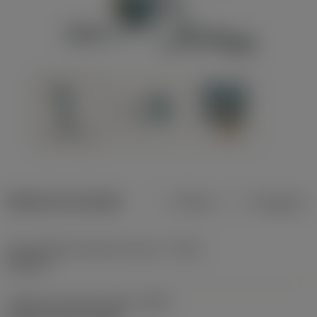
Dados do produto
Métrico
Polegadas
Profundidade máxima de corte
(CDX)
0,315 in
Código do tipo de fixação
(MTP)