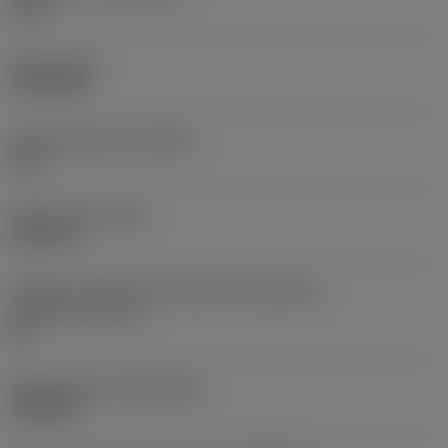
1,5 in
Torque
(TQ)
2,729 ftlbf
Comprimento total
(OAL)
12 in
Peso do item
(WT)
5,6372 lb
Código do tamanho do assento da pastilha -
polegada
(SSC_N)
60
Release date
(ValFrom20)
16/08/93