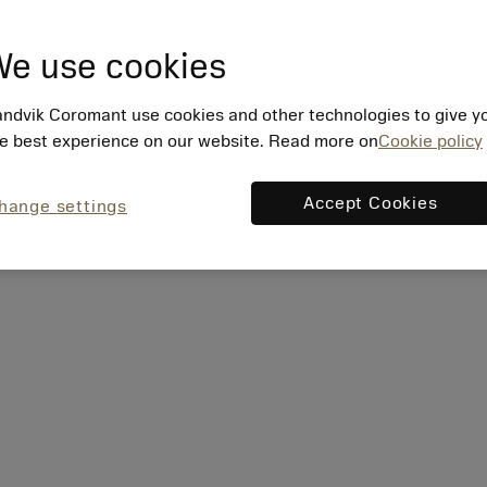
e use cookies
ndvik Coromant use cookies and other technologies to give y
e best experience on our website. Read more on
Cookie policy
Accept Cookies
hange settings