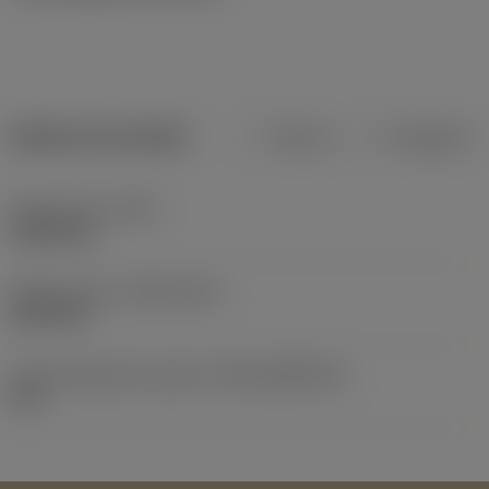
Dados do produto
Métrico
Polegadas
Peso do item
(WT)
0,0004 kg
Release date
(ValFrom20)
02/01/95
ID de liberação do pacote
(RELEASEPACK)
60.1