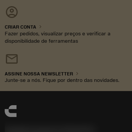
account_circle
chevron_right
CRIAR CONTA
Fazer pedidos, visualizar preços e verificar a
disponibilidade de ferramentas
mail
chevron_right
ASSINE NOSSA NEWSLETTER
Junte-se a nós. Fique por dentro das novidades.
Sandvik Coromant do Brasil S.A