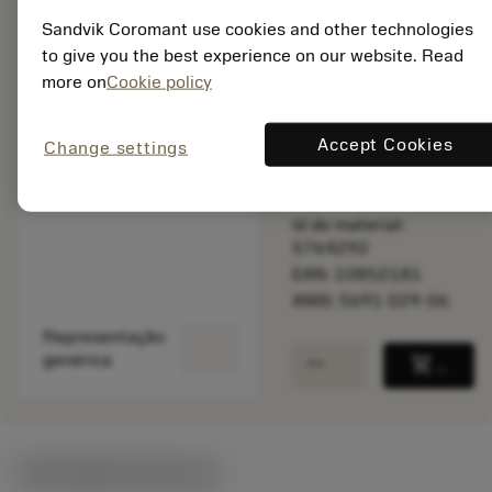
Sandvik Coromant use cookies and other technologies
to give you the best experience on our website. Read
Disponível
more on
Cookie policy
Accept Cookies
Change settings
Quantidade do pacote:
1
ISO: 5691 029-06
Id do material:
5764292
EAN: 10852181
ANSI: 5691 029-06
Representação
remove
add
genérica
shopping_cart
Adicio
Ilustrações técnicas