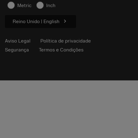
Informações de segurança
Metric
Inch
Sustentabilidade
chevron_right
Reino Unido | English
Aviso Legal
Política de privacidade
Segurança
Termos e Condições