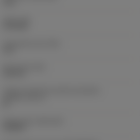
1,5 in
Torque
(TQ)
2,729 ftlbf
Comprimento total
(OAL)
12 in
Peso do item
(WT)
5,6372 lb
Código do tamanho do assento da pastilha -
polegada
(SSC_N)
60
Release date
(ValFrom20)
16/08/93