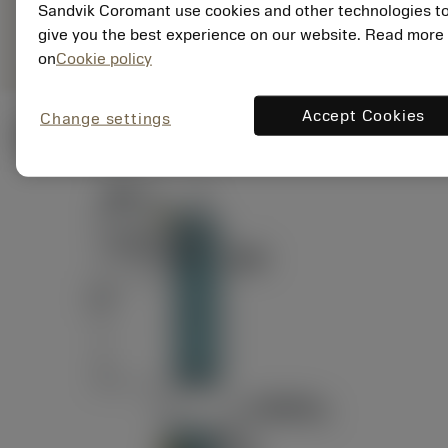
ANSI: RAG151.32-
Sandvik Coromant use cookies and other technologies t
Representação
D24-60
genérica
give you the best experience on our website. Read more
on
Cookie policy
Accept Cookies
Change settings
Ilustrações técnicas