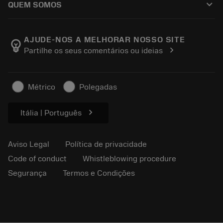
keyboard_arrow_down
QUEM SOMOS
Ordem
E-learning
Carreira
Retorno
Eventos e treinamento
Sobre a Sandvik Coromant
Rastreie seu pedido
Tool ID
AJUDE-NOS A MELHORAR NOSSO SITE
emoji_objects
chevron_right
Partilhe os seus comentários ou ideias
Encontre-nos
FAQ
Para a imprensa
Contato
Informações de segurança
Métrico
Polegadas
Sustentabilidade
chevron_right
Itália | Português
Aviso Legal
Política de privacidade
Code of conduct
Whistleblowing procedure
Segurança
Termos e Condições