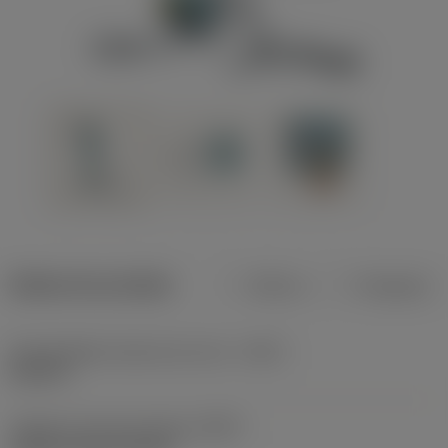
Dados do produto
Métrico
Polegadas
Profundidade máxima de corte
(CDX)
0,315 in
Código do tipo de fixação
(MTP)