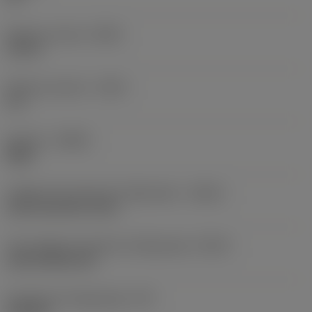
Balanço mínimo
(OHN)
1,53 in
Balanço máximo
(OHX)
6 in
Sentido
(HAND)
Right
Código de entrada de refrigeração
(CNSC)
axial concentric entry
Tipo código de saída de refrigeração
(CXSC)
axial inclined exit
Pressão de refrigeração
(CP)