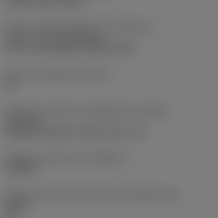
clamp on top of insert
Parte2 dos identificadores da interface da
pastilha
(CUTINT_MASTER)
Q-Cut -size 60 (N151.3-800-60-4G)
Assento da pastilha
(SSC_M)
60
Direção da interface de adaptação da máquina
(ADINTMS)
Cylindrical shank w/ 3 flats -inch: 1 1/2
Diâmetro mínimo do furo
(DMIN_1)
1,9685 in
Ângulo do corpo da ferramenta em relação à peça
(BAWS)
90 °