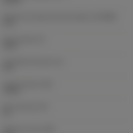
145 PSI
Diâmetro de conexão do lado da máquina
(DCONMS)
1,5 in
Altura da haste
(H)
1,46 in
Comprimento funcional
(LF)
12 in
Largura funcional
(WF)
1,102 in
Altura funcional
(HF)
0 in
Diâmetro do corpo
(BD)