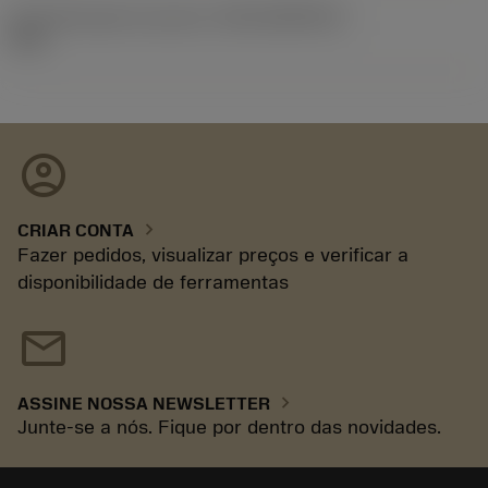
ID de liberação do pacote
(RELEASEPACK)
93.3
account_circle
chevron_right
CRIAR CONTA
Fazer pedidos, visualizar preços e verificar a
disponibilidade de ferramentas
mail
chevron_right
ASSINE NOSSA NEWSLETTER
Junte-se a nós. Fique por dentro das novidades.