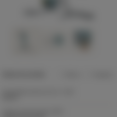
Dados do produto
Métrico
Polegadas
Profundidade máxima de corte
(CDX)
0,315 in
Código do tipo de fixação
(MTP)