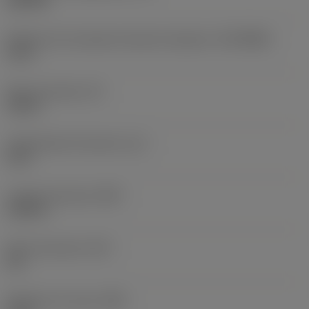
145 PSI
Diâmetro de conexão do lado da máquina
(DCONMS)
1,5 in
Altura da haste
(H)
1,46 in
Comprimento funcional
(LF)
12 in
Largura funcional
(WF)
1,102 in
Altura funcional
(HF)
0 in
Diâmetro do corpo
(BD)