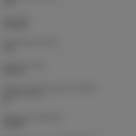
1,5 in
Torque
(TQ)
2,729 ftlbf
Comprimento total
(OAL)
12 in
Peso do item
(WT)
5,6372 lb
Código do tamanho do assento da pastilha -
polegada
(SSC_N)
60
Release date
(ValFrom20)
16/08/93