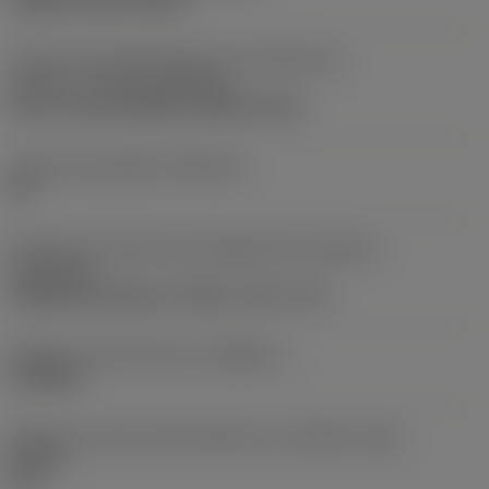
clamp on top of insert
Parte2 dos identificadores da interface da
pastilha
(CUTINT_MASTER)
Q-Cut -size 60 (N151.3-800-60-4G)
Assento da pastilha
(SSC_M)
60
Direção da interface de adaptação da máquina
(ADINTMS)
Cylindrical shank w/ 3 flats -inch: 1 1/2
Diâmetro mínimo do furo
(DMIN_1)
1,9685 in
Ângulo do corpo da ferramenta em relação à peça
(BAWS)
90 °