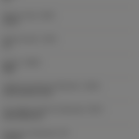
Balanço mínimo
(OHN)
1,53 in
Balanço máximo
(OHX)
6 in
Sentido
(HAND)
Right
Código de entrada de refrigeração
(CNSC)
axial concentric entry
Tipo código de saída de refrigeração
(CXSC)
axial inclined exit
Pressão de refrigeração
(CP)