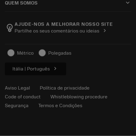
keyboard_arrow_down
QUEM SOMOS
Ordem
E-learning
Carreira
Retorno
Eventos e treinamento
Sobre a Sandvik Coromant
Rastreie seu pedido
Tool ID
AJUDE-NOS A MELHORAR NOSSO SITE
emoji_objects
chevron_right
Partilhe os seus comentários ou ideias
Encontre-nos
FAQ
Para a imprensa
Contato
Informações de segurança
Métrico
Polegadas
Sustentabilidade
chevron_right
Itália | Português
Aviso Legal
Política de privacidade
Code of conduct
Whistleblowing procedure
Segurança
Termos e Condições