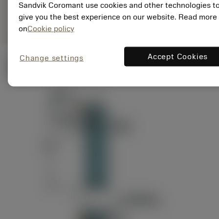
ANSI: RAG151.32-
Sandvik Coromant use cookies and other technologies t
Representação
D24-60
genérica
give you the best experience on our website. Read more
on
Cookie policy
Accept Cookies
Change settings
Ilustrações técnicas