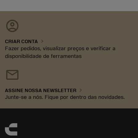
account_circle
chevron_right
CRIAR CONTA
Fazer pedidos, visualizar preços e verificar a
disponibilidade de ferramentas
mail
chevron_right
ASSINE NOSSA NEWSLETTER
Junte-se a nós. Fique por dentro das novidades.