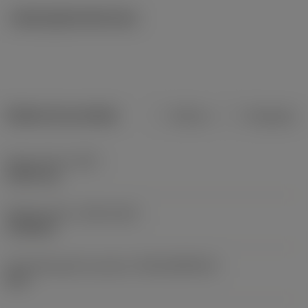
Ilustrações técnicas
Dados do produto
Métrico
Polegadas
Peso do item
(WT)
0,0011 kg
Release date
(ValFrom20)
19/06/06
ID de liberação do pacote
(RELEASEPACK)
06.2