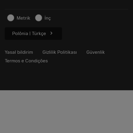
Basın için
İletişim
Güvenlik bilgileri
Metrik
İnç
Sürdürülebilirlik
chevron_right
Polônia | Türkçe
Yasal bildirim
Gizlilik Politikası
Güvenlik
Termos e Condições