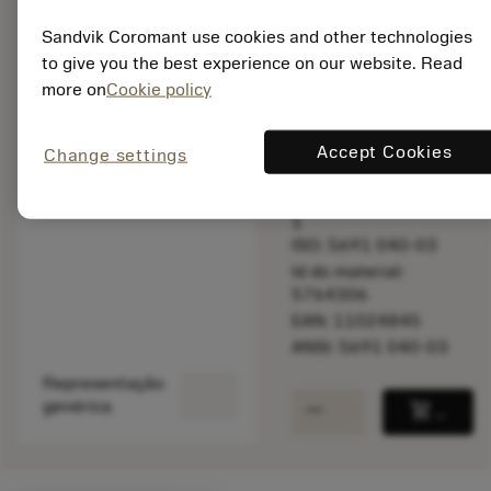
balance
Comparar produt
Sandvik Coromant use cookies and other technologies
to give you the best experience on our website. Read
more on
Cookie policy
Disponível em
uma semana
Accept Cookies
Change settings
Quantidade do pacote:
1
ISO: 5691 040-03
Id do material:
5764306
EAN: 11024845
ANSI: 5691 040-03
Representação
remove
add
genérica
shopping_cart
Adicio