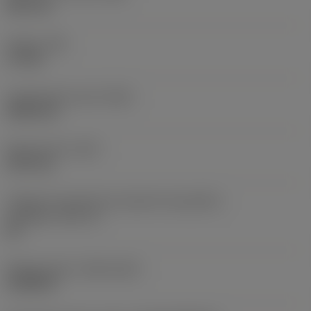
38,1 mm
Torque
(TQ)
3,7 Nm
Comprimento total
(OAL)
304,8 mm
Peso do item
(WT)
2,557 kg
Código do tamanho do assento da pastilha -
polegada
(SSC_N)
60
Release date
(ValFrom20)
16/08/93