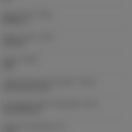
Balanço mínimo
(OHN)
38,862 mm
Balanço máximo
(OHX)
152,4 mm
Sentido
(HAND)
Right
Código de entrada de refrigeração
(CNSC)
axial concentric entry
Tipo código de saída de refrigeração
(CXSC)
axial inclined exit
Pressão de refrigeração
(CP)