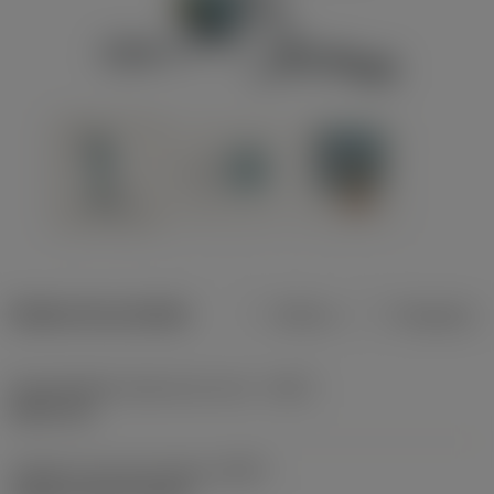
Dados do produto
Métrico
Polegadas
Profundidade máxima de corte
(CDX)
8,001 mm
Código do tipo de fixação
(MTP)