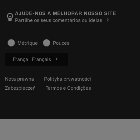
O firmie Sandvik Coromant
Powrót
Katalogi i podręczniki
Wytwarzanie dobrostanu
Śledź swoje zamówienie
AJUDE-NOS A MELHORAR NOSSO SITE
emoji_objects
chevron_right
Partilhe os seus comentários ou ideias
Kariera
Złóż ofertę
Zrównoważony biznes
Artykuły
Métrique
Pouces
Do prasy
chevron_right
França | Français
Nota prawna
Polityka prywatności
Zabezpieczeń
Termos e Condições