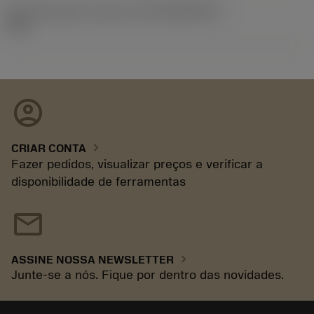
ID de liberação do pacote
(RELEASEPACK)
93.3
account_circle
chevron_right
CRIAR CONTA
Fazer pedidos, visualizar preços e verificar a
disponibilidade de ferramentas
mail
chevron_right
ASSINE NOSSA NEWSLETTER
Junte-se a nós. Fique por dentro das novidades.