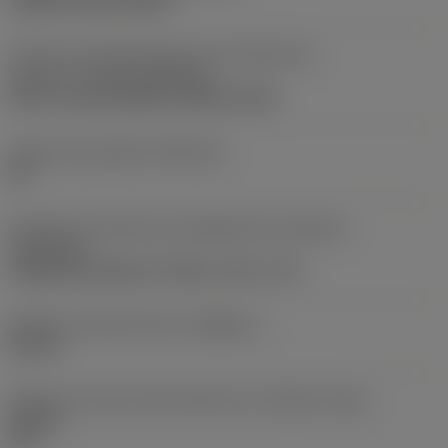
clamp on top of insert
Parte2 dos identificadores da interface da
pastilha
(CUTINT_MASTER)
Q-Cut -size 60 (N151.3-800-60-4G)
Assento da pastilha
(SSC_M)
60
Direção da interface de adaptação da máquina
(ADINTMS)
Cylindrical shank w/ 3 flats -inch: 1 1/2
Diâmetro mínimo do furo
(DMIN_1)
50 mm
Ângulo do corpo da ferramenta em relação à peça
(BAWS)
90 °