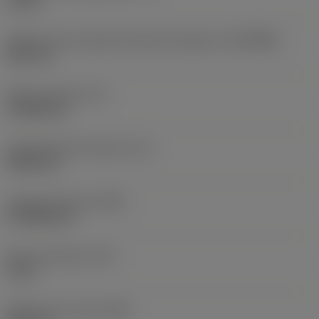
10 bar
Diâmetro de conexão do lado da máquina
(DCONMS)
38,1 mm
Altura da haste
(H)
37,084 mm
Comprimento funcional
(LF)
304,8 mm
Largura funcional
(WF)
27,9908 mm
Altura funcional
(HF)
0 mm
Diâmetro do corpo
(BD)