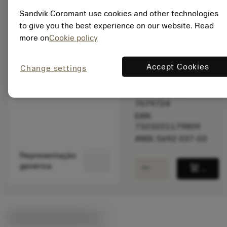
Sandvik Coromant use cookies and other technologies
to give you the best experience on our website. Read
more on
Cookie policy
Quantidade do pacote:
Accept Cookies
Change settings
1
ISO: 5692 037-02
Id do material:
7079724
EAN:
7323221179809
ANSI: 5692 037-02
Representação
remove
add
genérica
shopping_cart
Adicio
Ilustrações técnicas