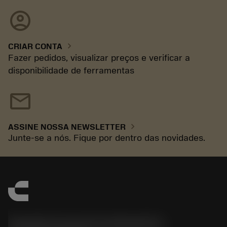
account_circle
chevron_right
CRIAR CONTA
Fazer pedidos, visualizar preços e verificar a
disponibilidade de ferramentas
mail
chevron_right
ASSINE NOSSA NEWSLETTER
Junte-se a nós. Fique por dentro das novidades.
Sandvik Coromant do Brasil S.A