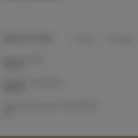
Dados do produto
Métrico
Polegadas
Peso do item
(WT)
0,001 kg
Release date
(ValFrom20)
16/02/16
ID de liberação do pacote
(RELEASEPACK)
16.1