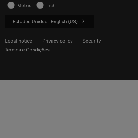
Artigos
Metric
Inch
For press
chevron_right
Estados Unidos | English (US)
Legal notice
Privacy policy
Security
Termos e Condições