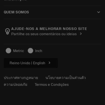
การฟื้นฟูสภาพเครื่องมือ
Tailor Made
วิธีการซื้อ
ความรู้
แคตตาล็อก
keyboard_arrow_down
QUEM SOMOS
สั่ง ซื้อ
บทเรียนอิเล็กทรอนิกส์
ตำแหน่งงาน
ผลการค้นหา
กิจกรรมและการฝึกอบรม
เกี่ยวกับแซนด์วิคโคโรม้อนท์
ติดตามคําสั่งซื้อของคุณ
Tool ID
AJUDE-NOS A MELHORAR NOSSO SITE
emoji_objects
chevron_right
Partilhe os seus comentários ou ideias
ค้นหาเรา
คำ ถาม
สำหรับสื่อมวลชน
ติดต่อเรา
ข้อมูลความปลอดภัยในการทำงาน
Metric
Inch
ความยั่งยืน
chevron_right
Reino Unido | English
ประกาศทางกฎหมาย
นโยบายความเป็นส่วนตัว
ความปลอดภัย
Termos e Condições