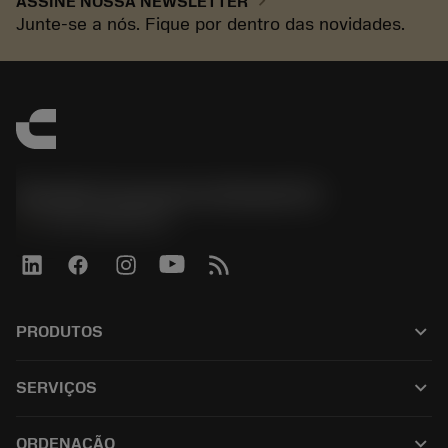
chevron_right
ASSINE NOSSA NEWSLETTER
Junte-se a nós. Fique por dentro das novidades.
Sandvik Coromant do Brasil S.A
phone
+551146803536
keyboard_arrow_down
PRODUTOS
ผลิตภัณฑ์ทั้งหมด
keyboard_arrow_down
SERVIÇOS
CoroPlus® Tool Guide
การรีไซเคิล
Tool Assembly
keyboard_arrow_down
ORDENAÇÃO