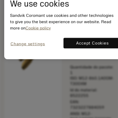
We use cookies
bookmark
Salvar para lista
Sandvik Coromant use cookies and other technologies
balance
to give you the best experience on our website. Read
Comparar produt
more on
Cookie policy
Accept Cookies
Feito sob
Change settings
medida
Quantidade do pacote:
1
ISO: M12-860.1A0GM-
T300XM
Id do material:
8522255
EAN:
7323227884059
ANSI: M12-