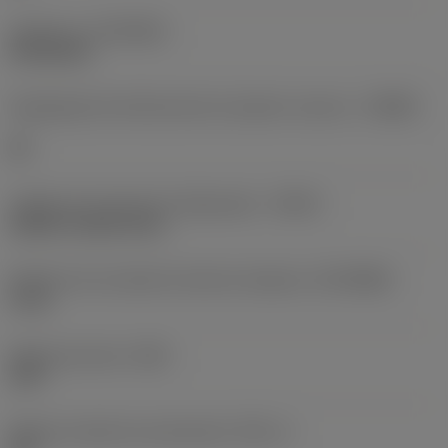
Cobertura
(COATING)
PVD AlCrN
Designação dos fabricantes do quebra-cavacos
(CBMD)
GP
Código de entrada de refrigeração
(CNSC)
without coolant entry
Diâmetro de conexão do lado da máquina
(DCONMS)
4 mm
Ângulo de ponta
(SIG)
140 °
Ângulo incluído do escalonado
(STA_1)