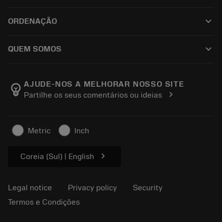
Reciclagem
Tool Assembly
keyboard_arrow_down
ORDENAÇÃO
Recondicionamento
Tailor Made
How to buy
Conhecimento
Catalogues
keyboard_arrow_down
QUEM SOMOS
Order
E-learning
Career
Return
Events and training
About Sandvik Coromant
Track your order
Tool ID
AJUDE-NOS A MELHORAR NOSSO SITE
emoji_objects
chevron_right
Partilhe os seus comentários ou ideias
Find Us
FAQ
For press
Contact us
Safety information
Metric
Inch
Sustainability
chevron_right
Coreia (Sul) | English
Legal notice
Privacy policy
Security
Termos e Condições