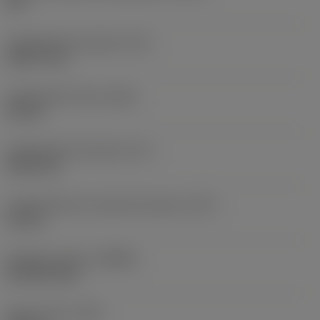
90 °
Comprimento da ponta
(PL)
0,4277 mm
Comprimento total
(OAL)
50 mm
Comprimento funcional
(LF)
49,32 mm
Comprimento do canal de cavacos
(LCF)
12 mm
Rotação máxima
(RPMX)
20 318 1/min
Peso do item
(WT)