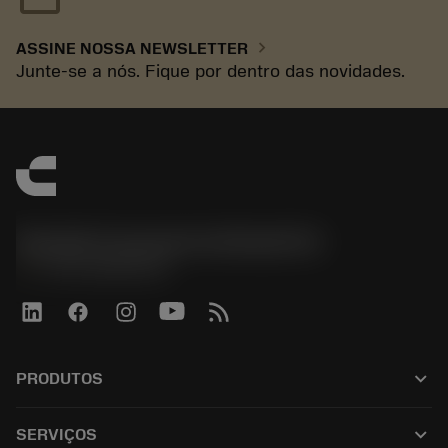
chevron_right
ASSINE NOSSA NEWSLETTER
Junte-se a nós. Fique por dentro das novidades.
Sandvik Coromant do Brasil S.A
phone
+551146803536
keyboard_arrow_down
PRODUTOS
All products
keyboard_arrow_down
SERVIÇOS
CoroPlus® Tool Guide