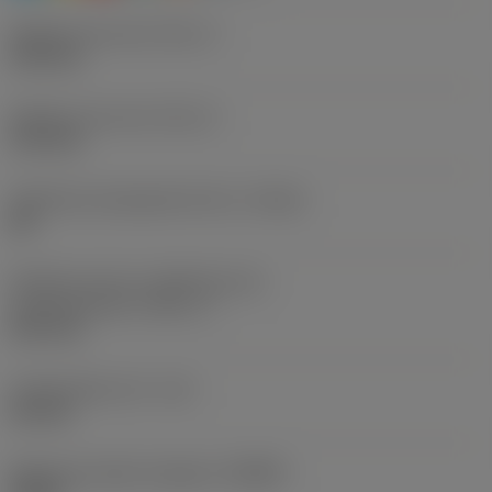
Diâmetro de corte
(DC_1)
2,35 mm
Diâmetro de corte
(DC_2)
3,13 mm
Tolerância alcançável do furo
(TCHA)
H8
Distância entre os diâmetros do
escalonamentos
(SDL_1)
4,21 mm
Comprimento util
(LU)
4,6 mm
Ângulo de saída ortogonal
(GAMO)