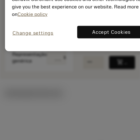
046A0-GP X2BL
give you the best experience on our website. Read more
Id do material:
on
Cookie policy
8173437
EAN:
7323226459470
Accept Cookies
Change settings
ANSI: 862.2-2350-
046A0-GP X2BL
Representação
deployed_code
Mostrar modelo 3D
remove
add
genérica
shopping_cart
Adicio
Ilustrações técnicas