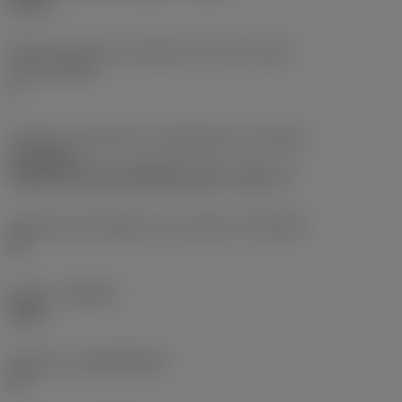
20,45 °
Número efetivo de arestas de corte na parte
frontal
(ZEFF)
2
Direção da interface de adaptação da máquina
(ADINTMS)
Cylindrical shank (DIN6535-HA) -metric: 4
Tolerância do diâmetro de conexão
(TCDCON)
h8
Classe
(GRADE)
X2BL
Substrato
(SUBSTRATE)
HC