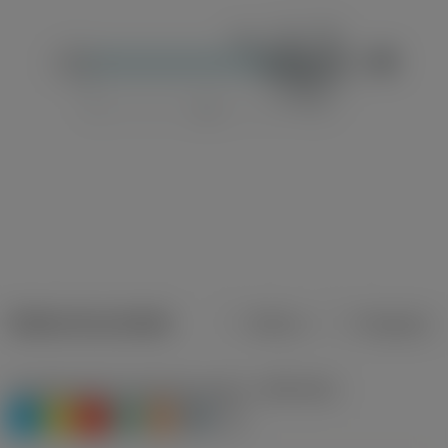
Dados do produto
Métrico
Polegadas
Classificação de materiais nível 1
(TMC1ISO)
P
M
K
N
S
H
O