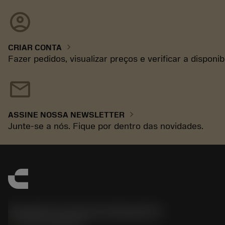
account_circle
chevron_right
CRIAR CONTA
Fazer pedidos, visualizar preços e verificar a disponi
mail
chevron_right
ASSINE NOSSA NEWSLETTER
Junte-se a nós. Fique por dentro das novidades.
Sandvik Coromant do Brasil S.A
phone
+551146803536