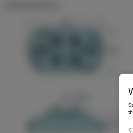
Ilustrações técnicas
W
Sa
th
C