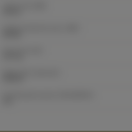
Largura total
(OAW)
130 mm
Código do material do corpo
(BMC)
Alumínio
Peso do item
(WT)
1,477 kg
Release date
(ValFrom20)
24/09/13
ID de liberação do pacote
(RELEASEPACK)
13.2