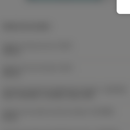
Dados do produto
Diâmetro mínimo de corte
(DCN)
148 mm
Diâmetro de corte máximo
(DCX)
200 mm
Direção da interface de adaptação da máquina
(ADINTMS)
Arbor -ISO 6462 -C (4 bolts) -metric: 40S
Diâmetro de conexão do lado da máquina
(DCONMS)
40 mm