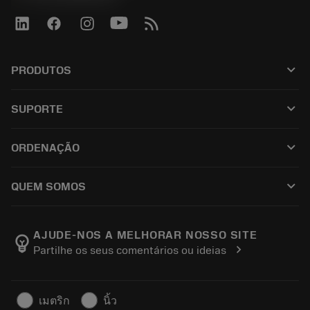
keyboard_arrow_down
PRODUTOS
Kaikki työkalut
keyboard_arrow_down
SUPORTE
Kaikki ohjelmistot
Asiakaspalvelu
Kierrätys
keyboard_arrow_down
ORDENAÇÃO
Jakelijat ja asiantuntijat
Kunnostus
Ostaminen
Oppaat ja opetusohjelmat
Tailor Made
keyboard_arrow_down
QUEM SOMOS
Tilaa
Laskimet ja sovellukset
Tietoa Sandvik Coromantista
Paluu
Luettelot ja käsikirjat
Manufacturing Wellness
Seuraa tilaustasi
AJUDE-NOS A MELHORAR NOSSO SITE
emoji_objects
chevron_right
Partilhe os seus comentários ou ideias
Ura
Pyydä tarjous
Kestävä liiketoiminta
Artikkelit
เมตริก
นิ้ว