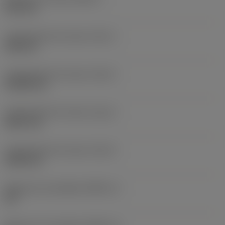
63,5 mm
Comprimento do corpo
(LB_1)
5,84 mm
Comprimento do corpo
(LB_2)
34,038 mm
Comprimento do corpo
(LB_3)
48,01 mm
Comprimento do corpo
(LB_4)
69,85 mm
Ângulo de conicidade
(BHTA_1)
45 °