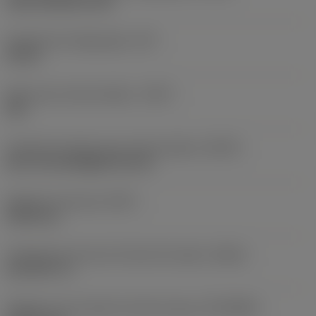
axial concentric exit
Pressão de refrigeração
(CP)
20 bar
Bolso para chip de dados
(DCP)
Sim
Tamanho do bolso para chip de dados
(DCPS)
Dia.=10 mm/Height=4,5 mm
Diâmetro funcional
(DFC)
44,45 mm
Tamanho da rosca do tirante de tração
(CRKS)
Inch 5/8"-11
Diâmetro da conexão do lado da peça
(DCONWS)