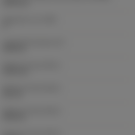
15,875 mm
Kappa (eixo z rot.)
(KAP)
0 °
Comprimento funcional
(LF)
69,85 mm
Diâmetro do corpo
(BD_1)
26,416 mm
Diâmetro do corpo
(BD_2)
38,1 mm
Diâmetro do corpo
(BD_3)
44,45 mm
Diâmetro do corpo
(BD_4)