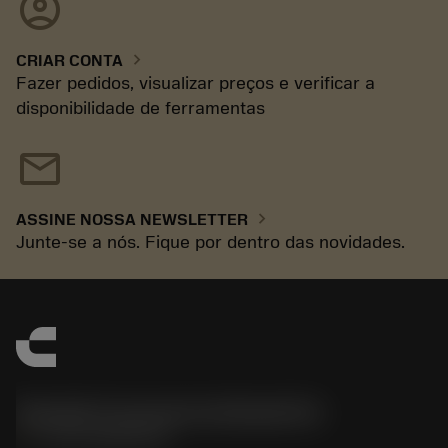
account_circle
chevron_right
CRIAR CONTA
Fazer pedidos, visualizar preços e verificar a
disponibilidade de ferramentas
mail
chevron_right
ASSINE NOSSA NEWSLETTER
Junte-se a nós. Fique por dentro das novidades.
Sandvik Coromant do Brasil S.A
phone
+551146803536