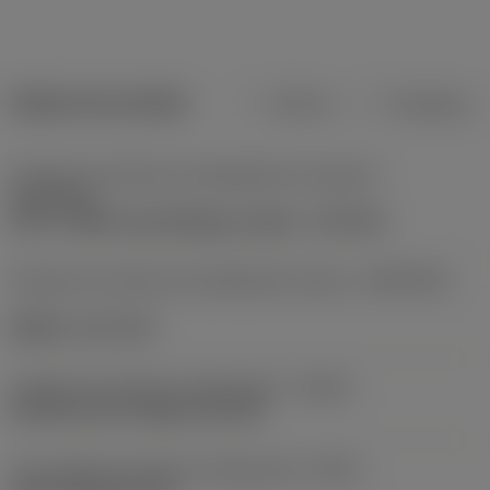
Dados do produto
Métrico
Polegadas
Direção da interface de adaptação da máquina
(ADINTMS)
CAT-V -AD/B central/flange coolant - CAT-V40
Direção de interface de adaptação da peça
(ADINTWS)
Weldon -inch: 5/8
Código de entrada de refrigeração
(CNSC)
decentral over flange and axial
Tipo código de saída de refrigeração
(CXSC)