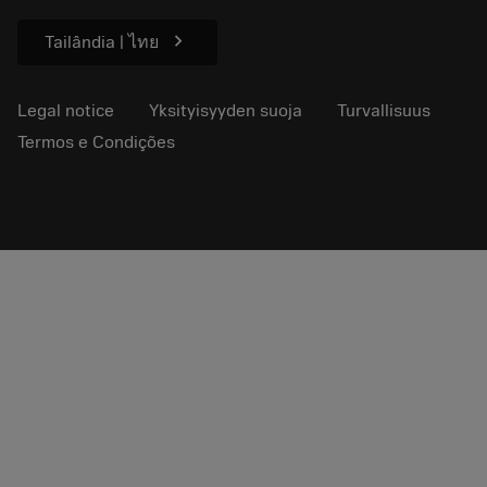
Lehdistölle
chevron_right
Tailândia | ไทย
Legal notice
Yksityisyyden suoja
Turvallisuus
Termos e Condições