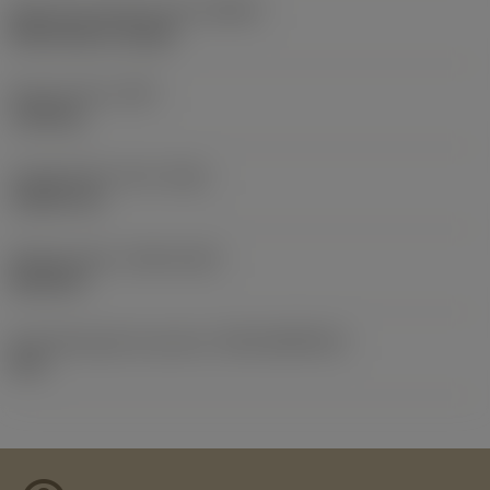
Balancing method code
(BLMC)
Balancing by design
Peso do item
(WT)
1,225 kg
Comprimento total
(OAL)
138,25 mm
Release date
(ValFrom20)
08/10/07
ID de liberação do pacote
(RELEASEPACK)
09.2