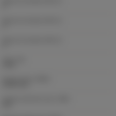
Ângulo de conicidade
(BHTA_2)
0 °
Ângulo de conicidade
(BHTA_3)
0 °
Ângulo de conicidade
(BHTA_4)
0 °
Torque
(TQ)
15 Nm
Rotação máxima
(RPMX)
18 000 1/min
Código do material do corpo
(BMC)
Aços