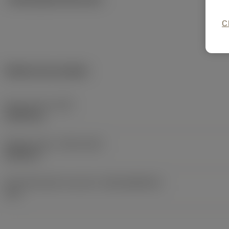
C
Dados do produto
Peso do item
(WT)
0,0595 kg
Release date
(ValFrom20)
22/02/11
ID de liberação do pacote
(RELEASEPACK)
11.1