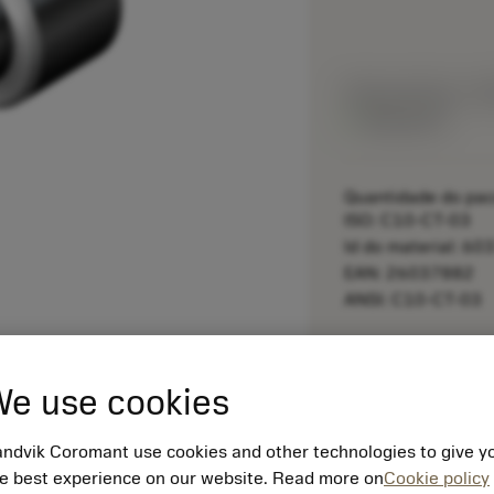
Preço da lista:
1 3
Disponível
Quantidade do pac
ISO: C10-CT-03
Id do material: 6
EAN: 26037882
ANSI: C10-CT-03
remove
e use cookies
ndvik Coromant use cookies and other technologies to give y
e best experience on our website. Read more on
Cookie policy