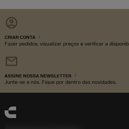
account_circle
chevron_right
CRIAR CONTA
Fazer pedidos, visualizar preços e verificar a disponi
mail
chevron_right
ASSINE NOSSA NEWSLETTER
Junte-se a nós. Fique por dentro das novidades.