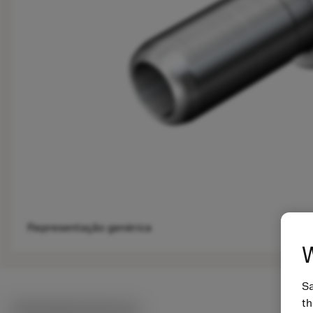
Representação genérica
W
Sa
th
Ilustrações técnicas