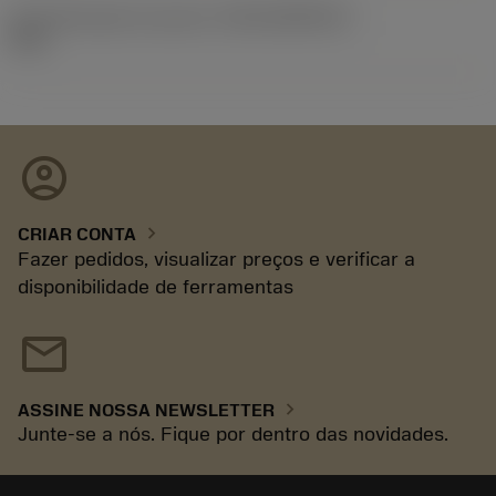
ID de liberação do pacote
(RELEASEPACK)
93.3
account_circle
chevron_right
CRIAR CONTA
Fazer pedidos, visualizar preços e verificar a
disponibilidade de ferramentas
mail
chevron_right
ASSINE NOSSA NEWSLETTER
Junte-se a nós. Fique por dentro das novidades.