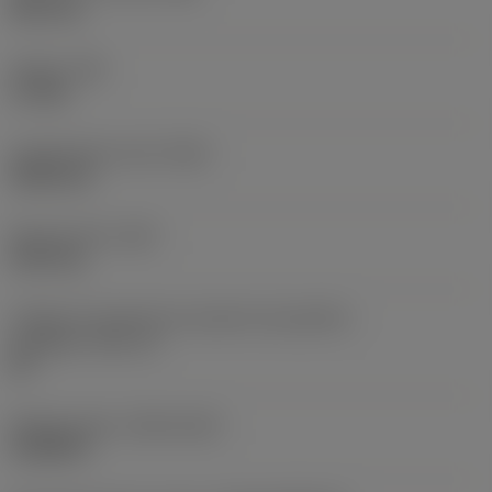
38,1 mm
Torque
(TQ)
3,7 Nm
Comprimento total
(OAL)
304,8 mm
Peso do item
(WT)
2,557 kg
Código do tamanho do assento da pastilha -
polegada
(SSC_N)
60
Release date
(ValFrom20)
16/08/93