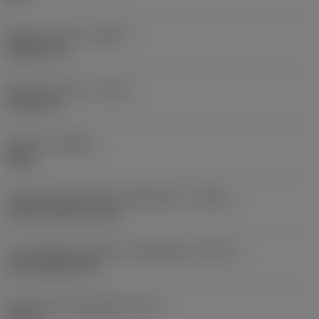
Balanço mínimo
(OHN)
38,862 mm
Balanço máximo
(OHX)
152,4 mm
Sentido
(HAND)
Right
Código de entrada de refrigeração
(CNSC)
axial concentric entry
Tipo código de saída de refrigeração
(CXSC)
axial inclined exit
Pressão de refrigeração
(CP)