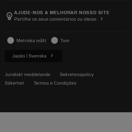
Karriär
Return
Kataloger och handböcker
Om Sandvik Coromant
Spåra din beställning
AJUDE-NOS A MELHORAR NOSSO SITE
emoji_objects
chevron_right
Partilhe os seus comentários ou ideias
Hitta oss
Skapa en offert
För press
Säkerhetsinformation
Metriska mått
Tum
Hållbarhet
chevron_right
Japão | Svenska
Juridiskt meddelande
Sekretesspolicy
Säkerhet
Termos e Condições