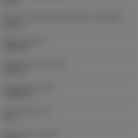
10 bar
Diâmetro de conexão do lado da máquina
(DCONMS)
38,1 mm
Altura da haste
(H)
37,084 mm
Comprimento funcional
(LF)
304,8 mm
Largura funcional
(WF)
27,9908 mm
Altura funcional
(HF)
0 mm
Diâmetro do corpo
(BD)