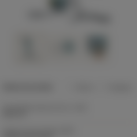
Dados do produto
Métrico
Polegadas
Profundidade máxima de corte
(CDX)
8,001 mm
Código do tipo de fixação
(MTP)