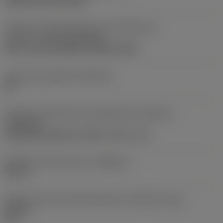
clamp on top of insert
Parte2 dos identificadores da interface da
pastilha
(CUTINT_MASTER)
Q-Cut -size 60 (N151.3-800-60-4G)
Assento da pastilha
(SSC_M)
60
Direção da interface de adaptação da máquina
(ADINTMS)
Cylindrical shank w/ 3 flats -inch: 1 1/2
Diâmetro mínimo do furo
(DMIN_1)
50 mm
Ângulo do corpo da ferramenta em relação à peça
(BAWS)
90 °