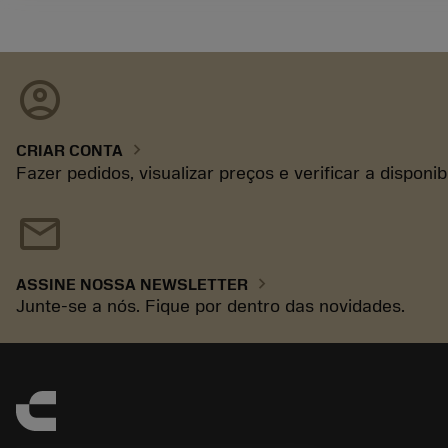
account_circle
chevron_right
CRIAR CONTA
Fazer pedidos, visualizar preços e verificar a disponi
mail
chevron_right
ASSINE NOSSA NEWSLETTER
Junte-se a nós. Fique por dentro das novidades.