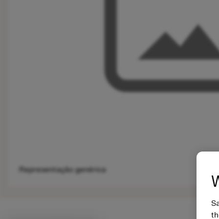
Representação genérica
W
Sa
th