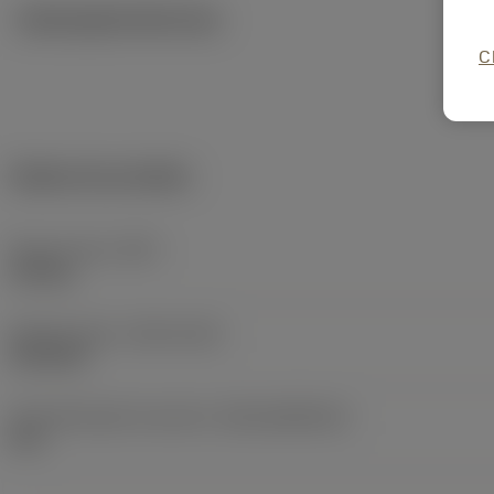
Ilustrações técnicas
C
Dados do produto
Peso do item
(WT)
2,54 kg
Release date
(ValFrom20)
03/12/01
ID de liberação do pacote
(RELEASEPACK)
02.1