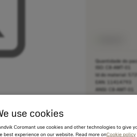
Disponível
Quantidade do pac
ISO: C8-AMT-01
Id do material: 5
EAN: 11414793
ANSI: C8-AMT-01
remove
e use cookies
ndvik Coromant use cookies and other technologies to give y
e best experience on our website. Read more on
Cookie policy