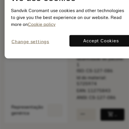
balance
Comparar produt
Sandvik Coromant use cookies and other technologies
to give you the best experience on our website. Read
more on
Cookie policy
Disponível em
uma semana
Accept Cookies
Change settings
Quantidade do pacote:
1
ISO: CS-127-086
Id do material:
5725974
EAN: 11275843
ANSI: CS-127-086
Representação
remove
add
genérica
shopping_cart
Adicio