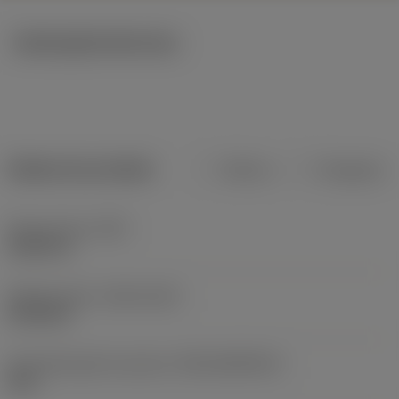
Ilustrações técnicas
Dados do produto
Métrico
Polegadas
Peso do item
(WT)
0,0231 lb
Release date
(ValFrom20)
01/01/01
ID de liberação do pacote
(RELEASEPACK)
00.2