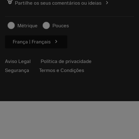
chevron_right
Partilhe os seus comentários ou ideias
Encontre-nos
FAQ
Para a imprensa
Contato
Informações de segurança
Métrique
Pouces
Sustentabilidade
chevron_right
França | Français
Aviso Legal
Política de privacidade
Segurança
Termos e Condições