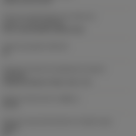
clamp on top of insert
Parte2 dos identificadores da interface da
pastilha
(CUTINT_MASTER)
Q-Cut -size 60 (N151.3-800-60-4G)
Assento da pastilha
(SSC_M)
60
Direção da interface de adaptação da máquina
(ADINTMS)
Cylindrical shank w/ 3 flats -inch: 1 1/2
Diâmetro mínimo do furo
(DMIN_1)
50 mm
Ângulo do corpo da ferramenta em relação à peça
(BAWS)
90 °