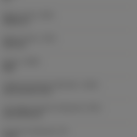
Balanço mínimo
(OHN)
38,862 mm
Balanço máximo
(OHX)
152,4 mm
Sentido
(HAND)
Right
Código de entrada de refrigeração
(CNSC)
axial concentric entry
Tipo código de saída de refrigeração
(CXSC)
axial inclined exit
Pressão de refrigeração
(CP)