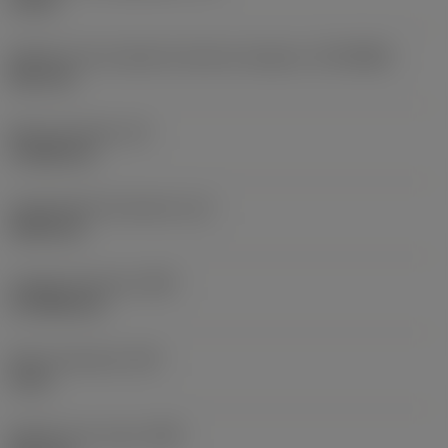
10 bar
Diâmetro de conexão do lado da máquina
(DCONMS)
38,1 mm
Altura da haste
(H)
37,084 mm
Comprimento funcional
(LF)
304,8 mm
Largura funcional
(WF)
27,9908 mm
Altura funcional
(HF)
0 mm
Diâmetro do corpo
(BD)