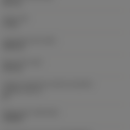
38,1 mm
Torque
(TQ)
3,7 Nm
Comprimento total
(OAL)
304,8 mm
Peso do item
(WT)
2,557 kg
Código do tamanho do assento da pastilha -
polegada
(SSC_N)
60
Release date
(ValFrom20)
16/08/93