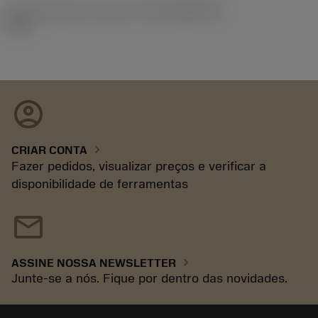
ID de liberação do pacote
(RELEASEPACK)
93.3
account_circle
chevron_right
CRIAR CONTA
Fazer pedidos, visualizar preços e verificar a
disponibilidade de ferramentas
mail
chevron_right
ASSINE NOSSA NEWSLETTER
Junte-se a nós. Fique por dentro das novidades.