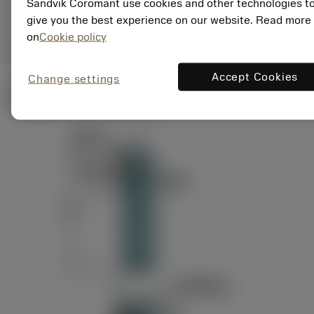
ANSI: RAG151.32-
Sandvik Coromant use cookies and other technologies t
Representação
D24-60
give you the best experience on our website. Read more
genérica
on
Cookie policy
Accept Cookies
Change settings
Ilustrações técnicas