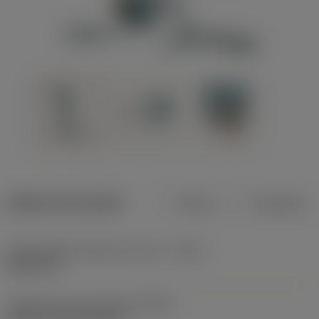
Dados do produto
Métrico
Polegadas
Profundidade máxima de corte
(CDX)
8,001 mm
Código do tipo de fixação
(MTP)