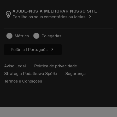
Carreira
Voltar
Catálogos e manuais
Sobre a Sandvik Coromant
Rastreie seu pedido
AJUDE-NOS A MELHORAR NOSSO SITE
emoji_objects
chevron_right
Partilhe os seus comentários ou ideias
Encontre-nos
Faça uma cotação
Para a imprensa
Informações de segurança
Métrico
Polegadas
Sustentabilidade
chevron_right
Polônia | Português
Aviso Legal
Política de privacidade
Strategia Podatkowa Spółki
Segurança
Termos e Condições