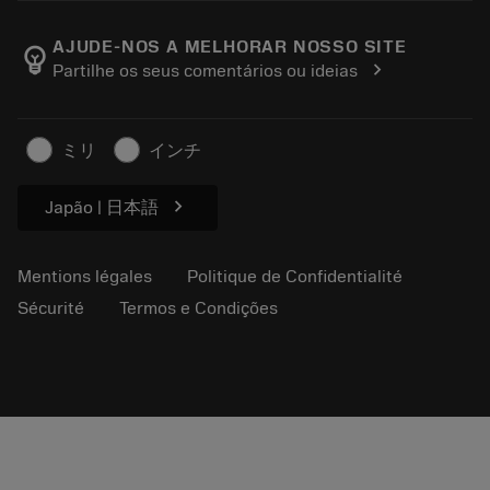
Carrière
Retourner
Manifestations et formations
À propos de Sandvik Coromant
Suivez votre commande
Tool ID
AJUDE-NOS A MELHORAR NOSSO SITE
emoji_objects
chevron_right
Partilhe os seus comentários ou ideias
Trouvez-nous
FAQ
Pour la presse
Contactez-nous
Informations en matière de sécurité
ミリ
インチ
Durabilité
chevron_right
Japão | 日本語
Mentions légales
Politique de Confidentialité
Sécurité
Termos e Condições