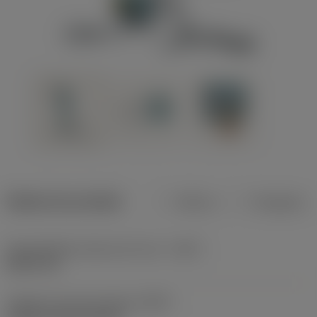
Dados do produto
Métrico
Polegadas
Profundidade máxima de corte
(CDX)
8,001 mm
Código do tipo de fixação
(MTP)