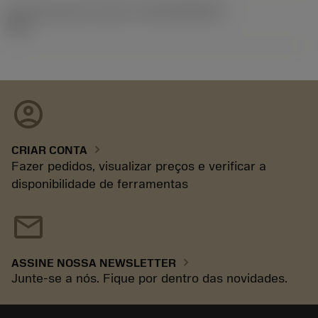
ID de liberação do pacote
(RELEASEPACK)
93.3
account_circle
chevron_right
CRIAR CONTA
Fazer pedidos, visualizar preços e verificar a
disponibilidade de ferramentas
mail
chevron_right
ASSINE NOSSA NEWSLETTER
Junte-se a nós. Fique por dentro das novidades.