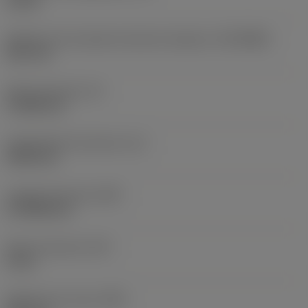
10 bar
Diâmetro de conexão do lado da máquina
(DCONMS)
38,1 mm
Altura da haste
(H)
37,084 mm
Comprimento funcional
(LF)
304,8 mm
Largura funcional
(WF)
27,9908 mm
Altura funcional
(HF)
0 mm
Diâmetro do corpo
(BD)