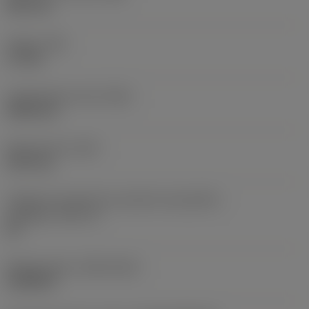
38,1 mm
Torque
(TQ)
3,7 Nm
Comprimento total
(OAL)
304,8 mm
Peso do item
(WT)
2,557 kg
Código do tamanho do assento da pastilha -
polegada
(SSC_N)
60
Release date
(ValFrom20)
16/08/93