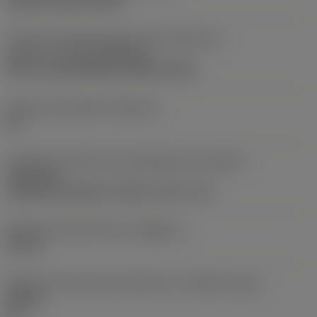
clamp on top of insert
Parte2 dos identificadores da interface da
pastilha
(CUTINT_MASTER)
Q-Cut -size 60 (N151.3-800-60-4G)
Assento da pastilha
(SSC_M)
60
Direção da interface de adaptação da máquina
(ADINTMS)
Cylindrical shank w/ 3 flats -inch: 1 1/2
Diâmetro mínimo do furo
(DMIN_1)
50 mm
Ângulo do corpo da ferramenta em relação à peça
(BAWS)
90 °