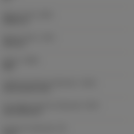
Balanço mínimo
(OHN)
38,862 mm
Balanço máximo
(OHX)
152,4 mm
Sentido
(HAND)
Right
Código de entrada de refrigeração
(CNSC)
axial concentric entry
Tipo código de saída de refrigeração
(CXSC)
axial inclined exit
Pressão de refrigeração
(CP)