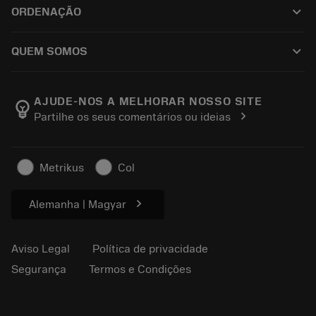
Tool Assembly
keyboard_arrow_down
ORDENAÇÃO
Recondicionamento
Tailor Made
Como comprar
Conhecimento
Catálogos
keyboard_arrow_down
QUEM SOMOS
Ordem
E-learning
Carreira
Retorno
Eventos e treinamento
Sobre a Sandvik Coromant
Rastreie seu pedido
Tool ID
AJUDE-NOS A MELHORAR NOSSO SITE
emoji_objects
chevron_right
Partilhe os seus comentários ou ideias
Encontre-nos
FAQ
Para a imprensa
Contato
Informações de segurança
Metrikus
Col
Sustentabilidade
chevron_right
Alemanha | Magyar
Aviso Legal
Política de privacidade
Segurança
Termos e Condições