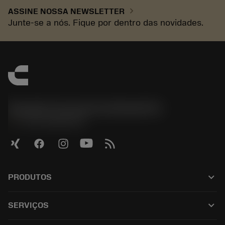
chevron_right
ASSINE NOSSA NEWSLETTER
Junte-se a nós. Fique por dentro das novidades.
Sandvik Coromant do Brasil S.A
phone
+551146803536
keyboard_arrow_down
PRODUTOS
Todos os produtos
keyboard_arrow_down
SERVIÇOS
CoroPlus® Tool Guide
Reciclagem