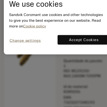
We use cookies
bookmark
Salvar para lista
Sandvik Coromant use cookies and other technologies
balance
Comparar produt
to give you the best experience on our website. Read
more on
Cookie policy
Feito sob
Accept Cookies
Change settings
medida
Quantidade do pacote:
1
ISO: M12X150-
860.1A0GM-T200PM
Id do material:
8385026
EAN:
7323227348193