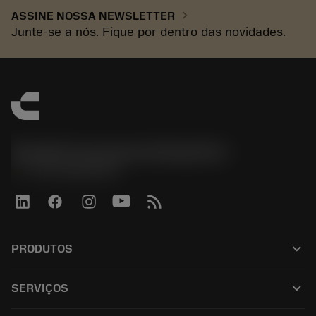
chevron_right
ASSINE NOSSA NEWSLETTER
Junte-se a nós. Fique por dentro das novidades.
Sandvik Coromant do Brasil S.A
phone
+551146803536
keyboard_arrow_down
PRODUTOS
Todos os produtos
keyboard_arrow_down
SERVIÇOS
CoroPlus® Tool Guide
Reciclagem