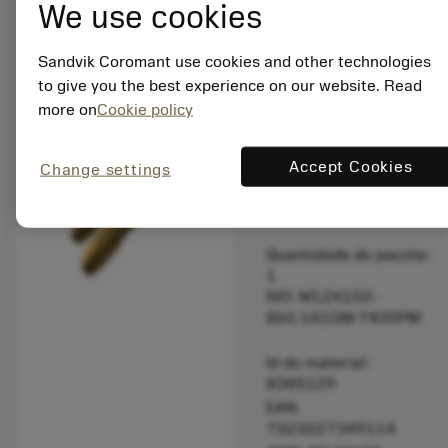
We use cookies
bookmark
Salvar para lista
Sandvik Coromant use cookies and other technologies
balance
Comparar produt
to give you the best experience on our website. Read
more on
Cookie policy
Feito sob
Accept Cookies
Change settings
medida
Quantidade do pacote:
1
ISO: M12X150-
860.1A1GM-T400PM
Id do material:
8385129
EAN:
7323227349114