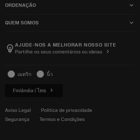
Tool Assembly
keyboard_arrow_down
ORDENAÇÃO
Recondicionamento
Tailor Made
Como comprar
Conhecimento
Catálogos
keyboard_arrow_down
QUEM SOMOS
Ordem
E-learning
Carreira
Retorno
Eventos e treinamento
Sobre a Sandvik Coromant
Rastreie seu pedido
Tool ID
AJUDE-NOS A MELHORAR NOSSO SITE
emoji_objects
chevron_right
Partilhe os seus comentários ou ideias
Encontre-nos
FAQ
Para a imprensa
Contato
Informações de segurança
เมตริก
นิ้ว
Sustentabilidade
chevron_right
Finlândia | ไทย
Aviso Legal
Política de privacidade
Segurança
Termos e Condições