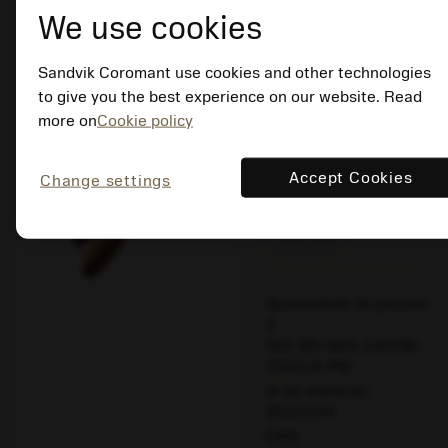
(métrico) optimizado
We use cookies
chevron_right
bookmark
Sandvik Coromant use cookies and other technologies
Salvar para lista
to give you the best experience on our website. Read
more on
Cookie policy
balance
Comparar produt
Accept Cookies
Change settings
Feito sob
medida
Quantidade do pacote:
1
ISO: M5-860.1A0GM-
T300JA PM
Id do material:
8522194
EAN: