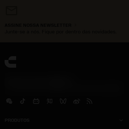
mail
chevron_right
ASSINE NOSSA NEWSLETTER
Junte-se a nós. Fique por dentro das novidades.
Contact Center 客服中心
phone
+86 800-820-2623(座机)/+86 400-820-2623(手机)
keyboard_arrow_down
PRODUTOS