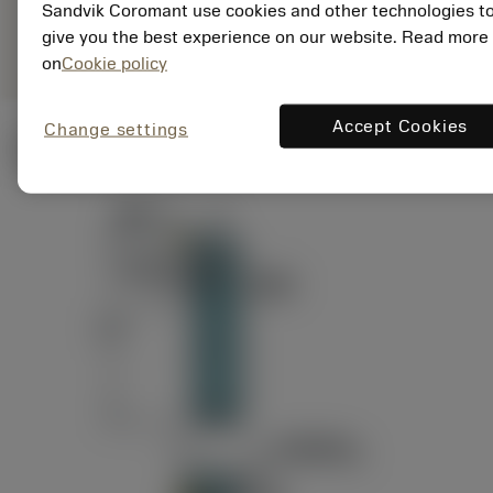
ANSI: RAG151.32-
Sandvik Coromant use cookies and other technologies t
Representação
D24-60
genérica
give you the best experience on our website. Read more
on
Cookie policy
Accept Cookies
Change settings
Ilustrações técnicas