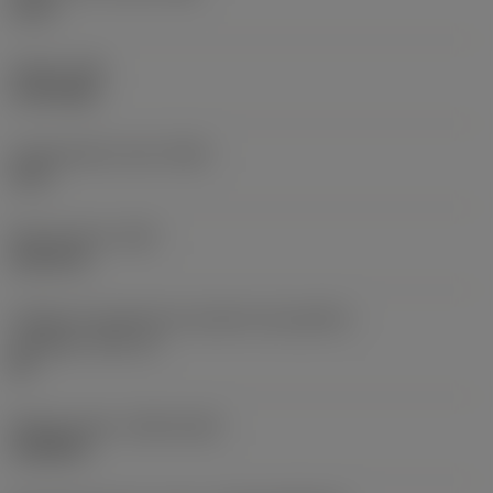
1,5 in
Torque
(TQ)
2,729 ftlbf
Comprimento total
(OAL)
12 in
Peso do item
(WT)
5,6372 lb
Código do tamanho do assento da pastilha -
polegada
(SSC_N)
60
Release date
(ValFrom20)
16/08/93