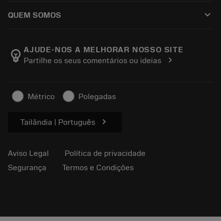
Como comprar
Guias e tutoriais
Tailor Made
keyboard_arrow_down
QUEM SOMOS
Pedido
Calculadoras e aplicativos
Sobre a Sandvik Coromant
Voltar
Catálogos e manuais
Manufacturing Wellness
Rastreie seu pedido
AJUDE-NOS A MELHORAR NOSSO SITE
emoji_objects
chevron_right
Partilhe os seus comentários ou ideias
Carreira
Faça uma cotação
Negócios sustentáveis
Artigos
Métrico
Polegadas
Para a prensa
chevron_right
Tailândia | Português
Aviso Legal
Política de privacidade
Segurança
Termos e Condições