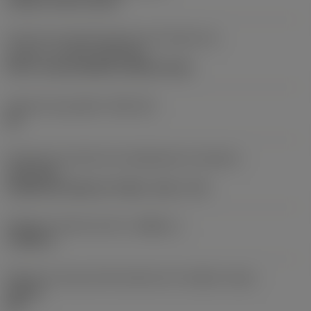
clamp on top of insert
Parte2 dos identificadores da interface da
pastilha
(CUTINT_MASTER)
Q-Cut -size 60 (N151.3-800-60-4G)
Assento da pastilha
(SSC_M)
60
Direção da interface de adaptação da máquina
(ADINTMS)
Cylindrical shank w/ 3 flats -inch: 1 1/2
Diâmetro mínimo do furo
(DMIN_1)
1,9685 in
Ângulo do corpo da ferramenta em relação à peça
(BAWS)
90 °