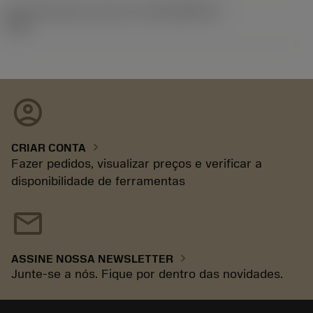
ID de liberação do pacote
(RELEASEPACK)
93.3
account_circle
chevron_right
CRIAR CONTA
Fazer pedidos, visualizar preços e verificar a
disponibilidade de ferramentas
mail
chevron_right
ASSINE NOSSA NEWSLETTER
Junte-se a nós. Fique por dentro das novidades.