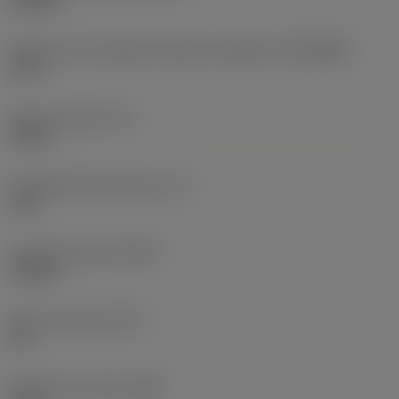
145 PSI
Diâmetro de conexão do lado da máquina
(DCONMS)
1,5 in
Altura da haste
(H)
1,46 in
Comprimento funcional
(LF)
12 in
Largura funcional
(WF)
1,102 in
Altura funcional
(HF)
0 in
Diâmetro do corpo
(BD)