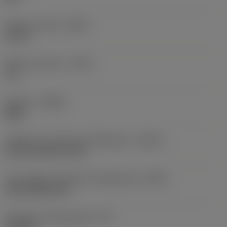
Balanço mínimo
(OHN)
1,53 in
Balanço máximo
(OHX)
6 in
Sentido
(HAND)
Right
Código de entrada de refrigeração
(CNSC)
axial concentric entry
Tipo código de saída de refrigeração
(CXSC)
axial inclined exit
Pressão de refrigeração
(CP)