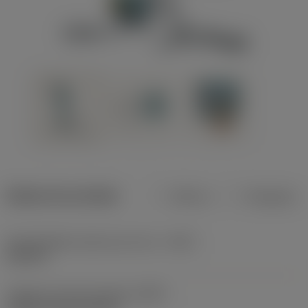
Dados do produto
Métrico
Polegadas
Profundidade máxima de corte
(CDX)
0,315 in
Código do tipo de fixação
(MTP)